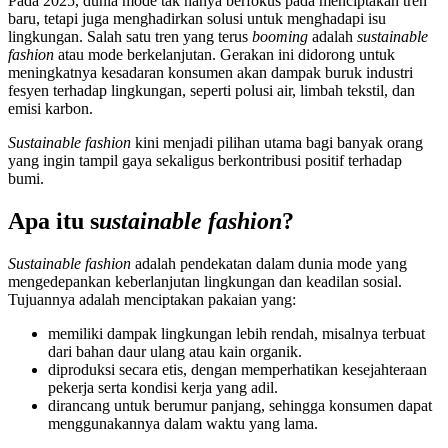
P
ada 2025, dunia mode tak hanya berfokus pada menciptakan tren
baru, tetapi juga menghadirkan solusi untuk menghadapi isu
lingkungan. Salah satu tren yang terus
booming
adalah
sustainable
fashion
atau mode berkelanjutan. Gerakan ini didorong untuk
meningkatnya kesadaran konsumen akan dampak buruk industri
fesyen terhadap lingkungan, seperti polusi air, limbah tekstil, dan
emisi karbon.
Sustainable fashion
kini menjadi pilihan utama bagi banyak orang
yang ingin tampil gaya sekaligus berkontribusi positif terhadap
bumi.
Apa itu s
ustainable fashion
?
Sustainable fashion
adalah pendekatan dalam dunia mode yang
mengedepankan keberlanjutan lingkungan dan keadilan sosial.
Tujuannya adalah menciptakan pakaian yang:
memiliki dampak lingkungan lebih rendah, misalnya terbuat
dari bahan daur ulang atau kain organik.
diproduksi secara etis, dengan memperhatikan kesejahteraan
pekerja serta kondisi kerja yang adil.
dirancang untuk berumur panjang, sehingga konsumen dapat
menggunakannya dalam waktu yang lama.