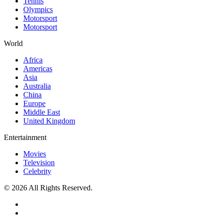
Tennis
Olympics
Motorsport
Motorsport
World
Africa
Americas
Asia
Australia
China
Europe
Middle East
United Kingdom
Entertainment
Movies
Television
Celebrity
© 2026 All Rights Reserved.