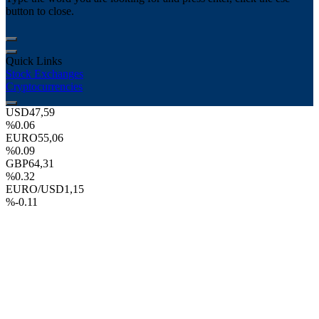
button to close.
Quick Links
Stock Exchanges
Cryptocurrencies
USD
47,59
%0.06
EURO
55,06
%0.09
GBP
64,31
%0.32
EURO/USD
1,15
%-0.11