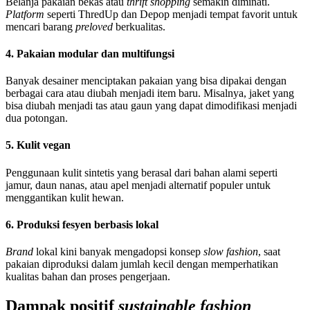
Belanja pakaian bekas atau
thrift shopping
semakin diminati.
Platform
seperti ThredUp dan Depop menjadi tempat favorit untuk
mencari barang
preloved
berkualitas.
4. Pakaian modular dan multifungsi
Banyak desainer menciptakan pakaian yang bisa dipakai dengan
berbagai cara atau diubah menjadi item baru. Misalnya, jaket yang
bisa diubah menjadi tas atau gaun yang dapat dimodifikasi menjadi
dua potongan.
5. Kulit vegan
Penggunaan kulit sintetis yang berasal dari bahan alami seperti
jamur, daun nanas, atau apel menjadi alternatif populer untuk
menggantikan kulit hewan.
6. Produksi fesyen berbasis lokal
Brand
lokal kini banyak mengadopsi konsep
slow fashion
, saat
pakaian diproduksi dalam jumlah kecil dengan memperhatikan
kualitas bahan dan proses pengerjaan.
Dampak positif
sustainable fashion