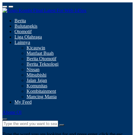
Berita
Bulutangkis
Otomotif
Liga Olahraga
Lainnya
Kicauwin
Manfaat Buah
Berita Otomotif
Berita Teknologi
Nissan
Mitsubishi
Jalan Jajan
Komunitas
Kombitainment
Mancing Mania
My Feed
Abone Ol
Type the word you are looking for and press enter, click the esc