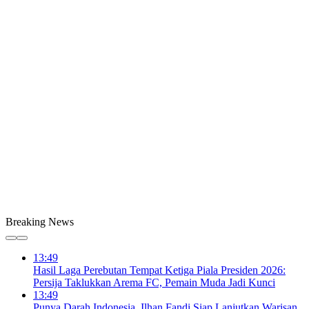
Breaking News
13:49
Hasil Laga Perebutan Tempat Ketiga Piala Presiden 2026:
Persija Taklukkan Arema FC, Pemain Muda Jadi Kunci
13:49
Punya Darah Indonesia, Ilhan Fandi Siap Lanjutkan Warisan