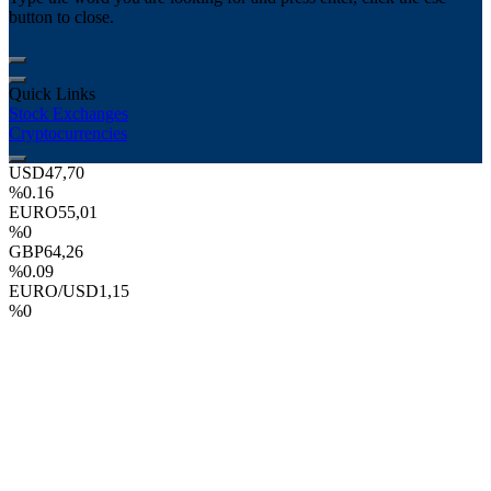
button to close.
Quick Links
Stock Exchanges
Cryptocurrencies
USD
47,70
%0.16
EURO
55,01
%0
GBP
64,26
%0.09
EURO/USD
1,15
%0