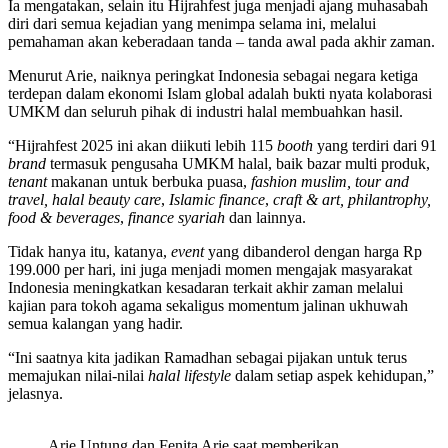
Ia mengatakan, selain itu Hijrahfest juga menjadi ajang muhasabah
diri dari semua kejadian yang menimpa selama ini, melalui
pemahaman akan keberadaan tanda – tanda awal pada akhir zaman.
Menurut Arie, naiknya peringkat Indonesia sebagai negara ketiga
terdepan dalam ekonomi Islam global adalah bukti nyata kolaborasi
UMKM dan seluruh pihak di industri halal membuahkan hasil.
“Hijrahfest 2025 ini akan diikuti lebih 115
booth
yang terdiri dari 91
brand
termasuk pengusaha UMKM halal, baik bazar multi produk,
tenant
makanan untuk berbuka puasa,
fashion muslim,
tour and
travel,
halal beauty care
,
Islamic finance
,
craft & art,
philantrophy,
food & beverages
,
finance syariah
dan lainnya.
Tidak hanya itu, katanya,
event
yang dibanderol dengan harga Rp
199.000 per hari, ini juga menjadi momen mengajak masyarakat
Indonesia meningkatkan kesadaran terkait akhir zaman melalui
kajian para tokoh agama sekaligus momentum jalinan ukhuwah
semua kalangan yang hadir.
“Ini saatnya kita jadikan Ramadhan sebagai pijakan untuk terus
memajukan nilai-nilai
halal lifestyle
dalam setiap aspek kehidupan,”
jelasnya.
Arie Untung dan Fenita Arie saat memberikan