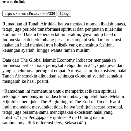
or copy the link
Copy
R
amadhan di Tanah Air tidak hanya menjadi momen ibadah puasa,
tetapi juga periode transformasi spiritual dan penguatan nilai-nilai
komunitas. Dalam beberapa tahun terakhir, gaya hidup halal di
Indonesia telah berkembang pesat, melampaui sekadar konsumsi
makanan halal menjadi tren holistik yang mencakup fashion,
keuangan syariah, hingga wisata ramah muslim.
Data dari The Global Islamic Economy Indicator mengatakan
Indonesia berhasil naik peringkat ketiga dunia 241,7 juta jiwa dari
yang sebelumnya peringkat empat. Artinya, seluruh ekosistem halal
Tanah Air semakin dikuatkan sehingga ekonomi syariah semakin
mengarah ke hasil positif.
“Ramadhan ini momentum untuk memperkuat ikatan spiritual
sekaligus membangun fondasi komunitas yang lebih baik. Melalui
Hijrahfest bertajuk “The Beginning of The End of Time”. Kami
ingin mengajak masyarakat tidak hanya berhijrah secara personal,
tetapi juga bersama-sama menciptakan ekosistem halal yang
holistik,” ujar Penggagas Hijrahfest Arie Untung dalam
sambutannya di Konferensi Pers, Selasa (4/2).