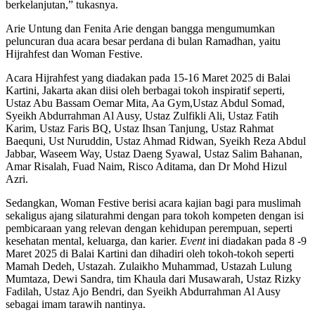
berkelanjutan,” tukasnya.
Arie Untung dan Fenita Arie dengan bangga mengumumkan
peluncuran dua acara besar perdana di bulan Ramadhan, yaitu
Hijrahfest dan Woman Festive.
Acara Hijrahfest yang diadakan pada 15-16 Maret 2025 di Balai
Kartini, Jakarta akan diisi oleh berbagai tokoh inspiratif seperti,
Ustaz Abu Bassam Oemar Mita, Aa Gym,Ustaz Abdul Somad,
Syeikh Abdurrahman Al Ausy, Ustaz Zulfikli Ali, Ustaz Fatih
Karim, Ustaz Faris BQ, Ustaz Ihsan Tanjung, Ustaz Rahmat
Baequni, Ust Nuruddin, Ustaz Ahmad Ridwan, Syeikh Reza Abdul
Jabbar, Waseem Way, Ustaz Daeng Syawal, Ustaz Salim Bahanan,
Amar Risalah, Fuad Naim, Risco Aditama, dan Dr Mohd Hizul
Azri.
Sedangkan, Woman Festive berisi acara kajian bagi para muslimah
sekaligus ajang silaturahmi dengan para tokoh kompeten dengan isi
pembicaraan yang relevan dengan kehidupan perempuan, seperti
kesehatan mental, keluarga, dan karier.
Event
ini diadakan pada 8 -9
Maret 2025 di Balai Kartini dan dihadiri oleh tokoh-tokoh seperti
Mamah Dedeh, Ustazah. Zulaikho Muhammad, Ustazah Lulung
Mumtaza, Dewi Sandra, tim Khaula dari Musawarah, Ustaz Rizky
Fadilah, Ustaz Ajo Bendri, dan Syeikh Abdurrahman Al Ausy
sebagai imam tarawih nantinya.