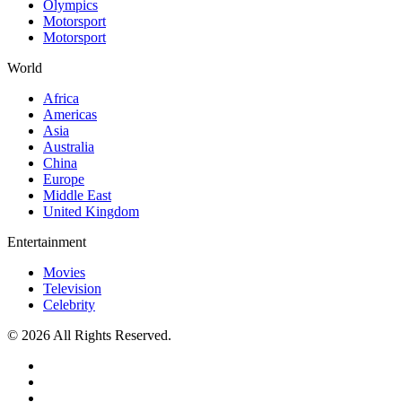
Olympics
Motorsport
Motorsport
World
Africa
Americas
Asia
Australia
China
Europe
Middle East
United Kingdom
Entertainment
Movies
Television
Celebrity
© 2026 All Rights Reserved.