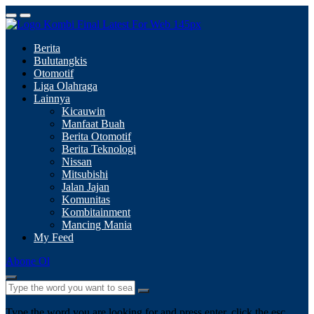
Berita
Bulutangkis
Otomotif
Liga Olahraga
Lainnya
Kicauwin
Manfaat Buah
Berita Otomotif
Berita Teknologi
Nissan
Mitsubishi
Jalan Jajan
Komunitas
Kombitainment
Mancing Mania
My Feed
Abone Ol
Type the word you are looking for and press enter, click the esc