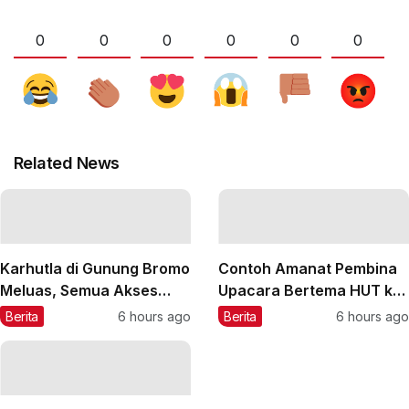
0
0
0
0
0
0
Related News
Karhutla di Gunung Bromo
Contoh Amanat Pembina
Meluas, Semua Akses
Upacara Bertema HUT ke-
Masuk Ditutup Total
81 RI 2026
Berita
6 hours ago
Berita
6 hours ago