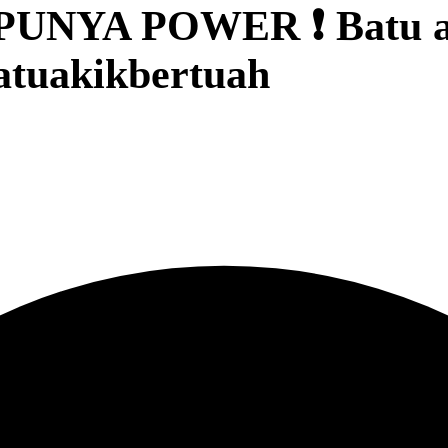
NYA POWER ❗ Batu aki
atuakikbertuah