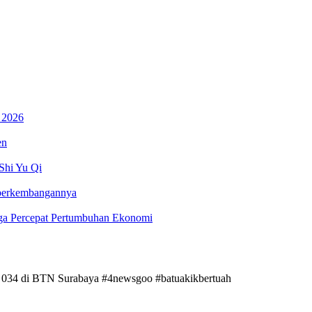
 2026
en
Shi Yu Qi
 perkembangannya
gga Percepat Pertumbuhan Ekonomi
4 di BTN Surabaya #4newsgoo #batuakikbertuah