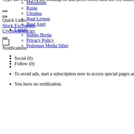
Mitsubishi
Rusia
Ukraina
Buat Lemon
Quick Links
Buat Apel
Stock Exchanges
Laman
Cryptocurrencies
Indeks Berita
Privacy Policy
0
Pedoman Media Siber
Notifications
Social (0)
Follow (0)
To avoid ads, start a subscription now to access special pages an
You have no notification.