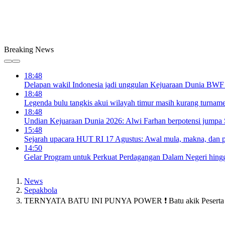
Breaking News
18:48
Delapan wakil Indonesia jadi unggulan Kejuaraan Dunia BWF
18:48
Legenda bulu tangkis akui wilayah timur masih kurang turnam
18:48
Undian Kejuaraan Dunia 2026: Alwi Farhan berpotensi jumpa 
15:48
Sejarah upacara HUT RI 17 Agustus: Awal mula, makna, dan
14:50
Gelar Program untuk Perkuat Perdagangan Dalam Negeri hin
News
Sepakbola
TERNYATA BATU INI PUNYA POWER ❗ Batu akik Peserta 03