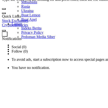
Mitsubishi
Rusia
Ukraina
Buat Lemon
Quick Links
Buat Apel
Stock Exchanges
Laman
Cryptocurrencies
Indeks Berita
Privacy Policy
0
Pedoman Media Siber
Notifications
Social (0)
Follow (0)
To avoid ads, start a subscription now to access special pages an
You have no notification.