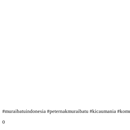
#muraibatuindonesia #peternakmuraibatu #kicaumania #komuni
0