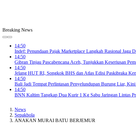
Breaking News
14:50
Indef: Penundaan Pajak Marketplace Langkah Rasional Jaga D
14:50
Gibran Tinjau Pascabencana Aceh, Tunjukkan Keseriusan Peme
14:50
Jelang HUT RI, Songkok BHS dan Atlas Edisi Paskibraka Kem
14:50
Bali Jadi Tempat Perlintasan Penyelundupan Burung Liar, Kini
14:50
BNN Kaltim Tangkap Dua Kurir 1 Kg Sabu Jaringan Lintas Pr
News
Sepakbola
ANAKAN MURAI BATU BERJEMUR