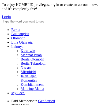
To enjoy KOMBI.ID privileges, log in or create an account now,
and it's completely free!
Login
Berita
Bulutangkis
Otomotif
Liga Olahraga
Lainnya
Kicauwin
Manfaat Buah
Berita Otomotif
Berita Teknologi
Nissan
Mitsubishi
Jalan Jajan
Komunitas
Kombitainment
Mancing Mania
My Feed
Paid Membership
Get Started