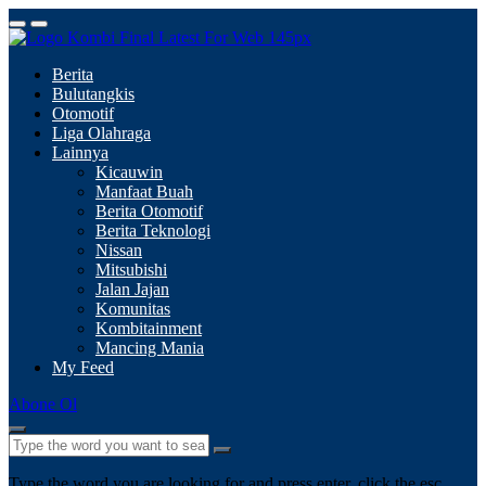
Berita
Bulutangkis
Otomotif
Liga Olahraga
Lainnya
Kicauwin
Manfaat Buah
Berita Otomotif
Berita Teknologi
Nissan
Mitsubishi
Jalan Jajan
Komunitas
Kombitainment
Mancing Mania
My Feed
Abone Ol
Type the word you are looking for and press enter, click the esc