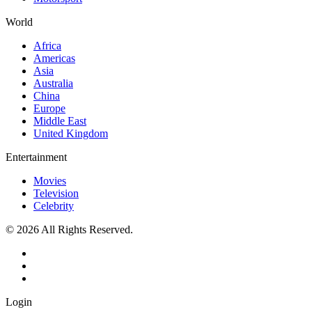
World
Africa
Americas
Asia
Australia
China
Europe
Middle East
United Kingdom
Entertainment
Movies
Television
Celebrity
© 2026 All Rights Reserved.
Login