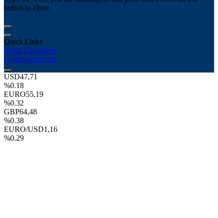
button to close.
Quick Links
Stock Exchanges
Cryptocurrencies
USD
47,71
%0.18
EURO
55,19
%0.32
GBP
64,48
%0.38
EURO/USD
1,16
%0.29