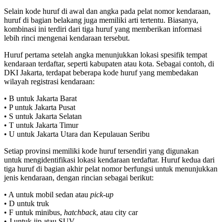
Selain kode huruf di awal dan angka pada pelat nomor kendaraan,
huruf di bagian belakang juga memiliki arti tertentu. Biasanya,
kombinasi ini terdiri dari tiga huruf yang memberikan informasi
lebih rinci mengenai kendaraan tersebut.
Huruf pertama setelah angka menunjukkan lokasi spesifik tempat
kendaraan terdaftar, seperti kabupaten atau kota. Sebagai contoh, di
DKI Jakarta, terdapat beberapa kode huruf yang membedakan
wilayah registrasi kendaraan:
• B untuk Jakarta Barat
• P untuk Jakarta Pusat
• S untuk Jakarta Selatan
• T untuk Jakarta Timur
• U untuk Jakarta Utara dan Kepulauan Seribu
Setiap provinsi memiliki kode huruf tersendiri yang digunakan
untuk mengidentifikasi lokasi kendaraan terdaftar. Huruf kedua dari
tiga huruf di bagian akhir pelat nomor berfungsi untuk menunjukkan
jenis kendaraan, dengan rincian sebagai berikut:
• A untuk mobil sedan atau
pick-up
• D untuk truk
• F untuk minibus,
hatchback
, atau city car
• J untuk jip atau SUV