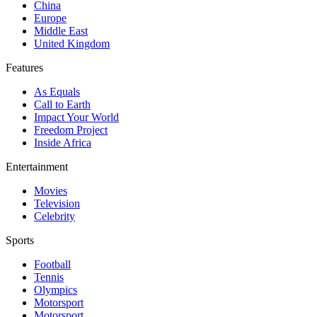
China
Europe
Middle East
United Kingdom
Features
As Equals
Call to Earth
Impact Your World
Freedom Project
Inside Africa
Entertainment
Movies
Television
Celebrity
Sports
Football
Tennis
Olympics
Motorsport
Motorsport