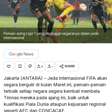
Pemain asing Liga 1 yang dipanggil negaranya dalam jeda
internasional
+
-
SHARE
Jakarta (ANTARA) – Jeda internasional FIFA akan
segara bergulir di bulan Maret ini, pemain-pemain
terbaik setiap negara segera kembali membela
Timnas mereka pada ajang ini, baik untuk
kualifikasi Piala Dunia ataupun kejuaraan regional
seperti AFC dan CONCACAF.