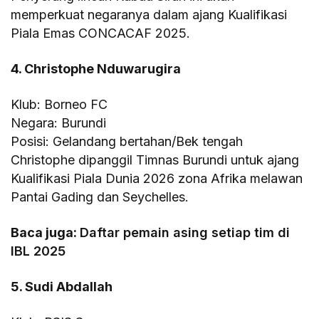
memperkuat negaranya dalam ajang Kualifikasi
Piala Emas CONCACAF 2025.
4. Christophe Nduwarugira
Klub: Borneo FC
Negara: Burundi
Posisi: Gelandang bertahan/Bek tengah
Christophe dipanggil Timnas Burundi untuk ajang
Kualifikasi Piala Dunia 2026 zona Afrika melawan
Pantai Gading dan Seychelles.
Baca juga:
Daftar pemain asing setiap tim di
IBL 2025
5. Sudi Abdallah