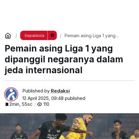
Pemain asing Liga 1 yang
Sepakbola
dipanggil negaranya dalam jeda
Pemain asing Liga 1 yang
internasional
dipanggil negaranya dalam
jeda internasional
Published by
Redaksi
12 April 2025, 09:48
published
2min, 55sc
110