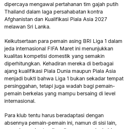
dipercaya mengawal pertahanan tim gajah putih
Thailand dalam laga persahabatan kontra
Afghanistan dan Kualifikasi Piala Asia 2027
melawan Sri Lanka.
Keikutsertaan para pemain asing BRI Liga 1 dalam
jeda internasional FIFA Maret ini menunjukkan
kualitas kompetisi domestik yang semakin
diperhitungkan. Kehadiran mereka di berbagai
ajang kualifikasi Piala Dunia maupun Piala Asia
menjadi bukti bahwa Liga 1 bukan sekadar tempat
persinggahan, tetapi juga wadah bagi pemain-
pemain berkelas yang mampu bersaing di level
internasional.
Para klub tentu harus beradaptasi dengan
absennya pemain-pemain ini, namun di sisi lain,