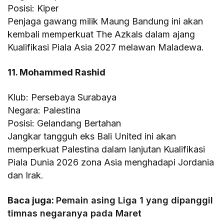
Posisi: Kiper
Penjaga gawang milik Maung Bandung ini akan
kembali memperkuat The Azkals dalam ajang
Kualifikasi Piala Asia 2027 melawan Maladewa.
11. Mohammed Rashid
Klub: Persebaya Surabaya
Negara: Palestina
Posisi: Gelandang Bertahan
Jangkar tangguh eks Bali United ini akan
memperkuat Palestina dalam lanjutan Kualifikasi
Piala Dunia 2026 zona Asia menghadapi Jordania
dan Irak.
Baca juga:
Pemain asing Liga 1 yang dipanggil
timnas negaranya pada Maret