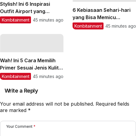
Stylish! Ini 6 Inspirasi
6 Kebiasaan Sehari-hari
Outfit Airport yang
yang Bisa Memicu
Nyaman
Kombitainment
45 minutes ago
Inflamasi Tubuh
Kombitainment
45 minutes ago
Wah! Ini 5 Cara Memilih
Primer Sesuai Jenis Kulit
Wajah
Kombitainment
45 minutes ago
Write a Reply
Your email address will not be published.
Required fields
are marked
*
Your Comment
*