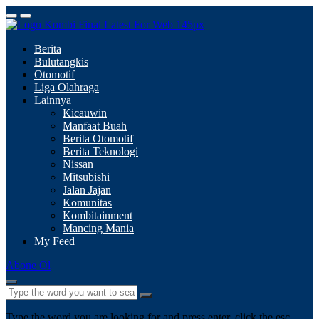
Berita
Bulutangkis
Otomotif
Liga Olahraga
Lainnya
Kicauwin
Manfaat Buah
Berita Otomotif
Berita Teknologi
Nissan
Mitsubishi
Jalan Jajan
Komunitas
Kombitainment
Mancing Mania
My Feed
Abone Ol
Type the word you are looking for and press enter, click the esc