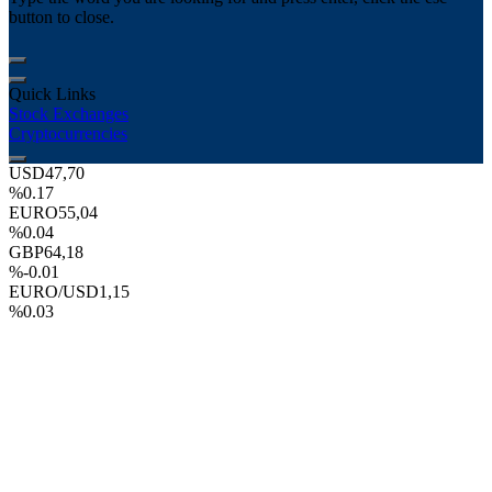
button to close.
Quick Links
Stock Exchanges
Cryptocurrencies
USD
47,70
%0.17
EURO
55,04
%0.04
GBP
64,18
%-0.01
EURO/USD
1,15
%0.03