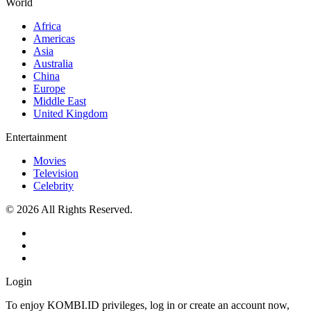
World
Africa
Americas
Asia
Australia
China
Europe
Middle East
United Kingdom
Entertainment
Movies
Television
Celebrity
© 2026 All Rights Reserved.
Login
To enjoy KOMBI.ID privileges, log in or create an account now,