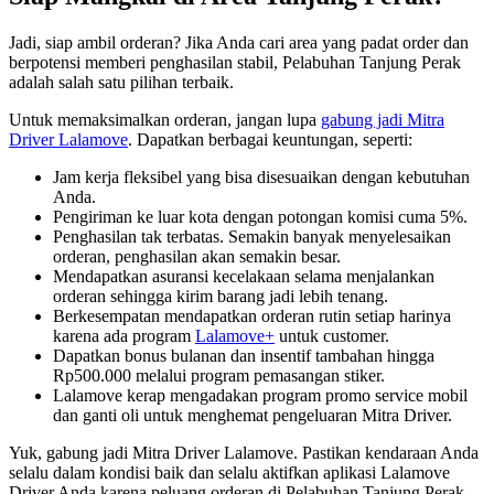
Jadi, siap ambil orderan? Jika Anda cari area yang padat order dan
berpotensi memberi penghasilan stabil, Pelabuhan Tanjung Perak
adalah salah satu pilihan terbaik.
Untuk memaksimalkan orderan, jangan lupa
gabung jadi Mitra
Driver Lalamove
. Dapatkan berbagai keuntungan, seperti:
Jam kerja fleksibel yang bisa disesuaikan dengan kebutuhan
Anda.
Pengiriman ke luar kota dengan potongan komisi cuma 5%.
Penghasilan tak terbatas. Semakin banyak menyelesaikan
orderan, penghasilan akan semakin besar.
Mendapatkan asuransi kecelakaan selama menjalankan
orderan sehingga kirim barang jadi lebih tenang.
Berkesempatan mendapatkan orderan rutin setiap harinya
karena ada program
Lalamove+
untuk
customer
.
Dapatkan bonus bulanan dan insentif tambahan hingga
Rp500.000 melalui program pemasangan stiker.
Lalamove kerap mengadakan program promo service mobil
dan ganti oli untuk menghemat pengeluaran Mitra Driver.
Yuk, gabung jadi Mitra Driver Lalamove. Pastikan kendaraan Anda
selalu dalam kondisi baik dan selalu aktifkan aplikasi Lalamove
Driver Anda karena peluang orderan di Pelabuhan Tanjung Perak