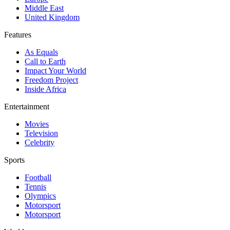
Middle East
United Kingdom
Features
As Equals
Call to Earth
Impact Your World
Freedom Project
Inside Africa
Entertainment
Movies
Television
Celebrity
Sports
Football
Tennis
Olympics
Motorsport
Motorsport