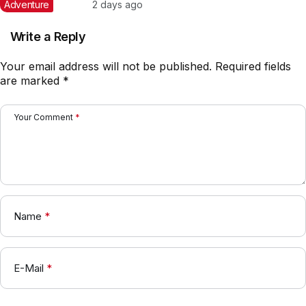
Art with Lin (linnpingg__)
Adventure
2 days ago
Write a Reply
Your email address will not be published.
Required fields
are marked
*
Your Comment
*
Name
*
E-Mail
*