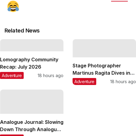
Related News
Lomography Community
Stage Photographer
Recap: July 2026
Martinus Ragita Dives into
Adventure
18 hours ago
the World of Lomography
Adventure
18 hours ago
Analogue Journal: Slowing
Down Through Analogue