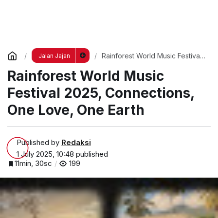
Rainforest World Music Festival
Jalan Jajan
2025, Connections, One Love,
Rainforest World Music
One Earth
Festival 2025, Connections,
One Love, One Earth
Published by
Redaksi
1 July 2025, 10:48
published
11min, 30sc
199