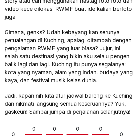
story atau cari menggunakan hastag foto foto dan
video kece dilokasi RWMF buat ide kalian berfoto
juga
Gimana, genks? Udah kebayang kan serunya
petualangan di Kuching, apalagi ditambah dengan
pengalaman RWMF yang luar biasa? Jujur, ini
salah satu destinasi yang bikin aku selalu pengen
balik lagi dan lagi. Kuching itu punya segalanya:
kota yang nyaman, alam yang indah, budaya yang
kaya, dan festival musik kelas dunia.
Jadi, kapan nih kita atur jadwal bareng ke Kuching
dan nikmati langsung semua keseruannya? Yuk,
gaskeun! Sampai jumpa di perjalanan selanjutnya!
0
0
0
0
0
0