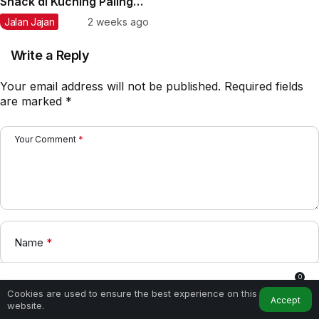
Snack di Kuching Paling
Hits untuk Menikmati Hari
Jalan Jajan
2 weeks ago
Write a Reply
Your email address will not be published.
Required fields
are marked
*
Your Comment
*
Name
*
0
Cookies are used to ensure the best experience on this
E-Mail
*
Home
My Account
Notifications
Accept
website.