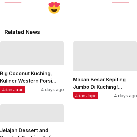
Related News
Big Coconut Kuching,
Makan Besar Kepiting
Kuliner Western Porsi
Jumbo Di Kuching!
Jumbo, Enak, & Murah di
Jalan Jajan
4 days ago
Sensasi Fei Fei Crab
Sarawak
Jalan Jajan
4 days ago
Kepiting Jumbo di Kuching
yang Wajib Kamu Coba
Jelajah Dessert and