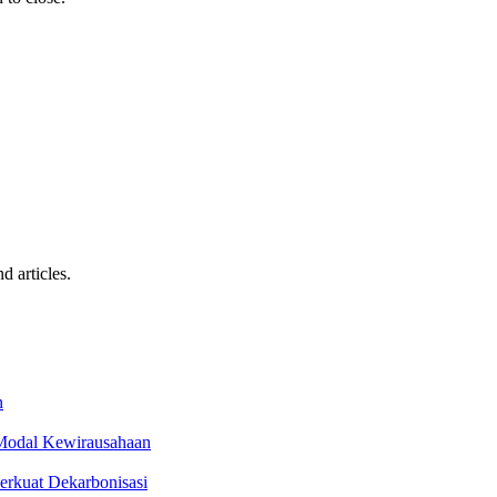
d articles.
n
 Modal Kewirausahaan
erkuat Dekarbonisasi