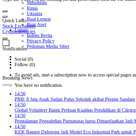
Mitsubishi
Rusia
Ukraina
Buat Lemon
Quick Links
Buat Apel
Stock Exchanges
Laman
Cryptocurrencies
Indeks Berita
Privacy Policy
0
Pedoman Media Siber
Notifications
Social (0)
Follow (0)
To avoid ads, start a subscription now to access special pages an
Breaking News
You have no notification.
14:50
PBB: 8 Juta Anak Sudan Putus Sekolah akibat Perang Saudara
14:50
Global Volunteer Bantu Perkuat Kualitas Pendidikan di Cilego
14:50
Pengalaman Pengabdian Purnatugas harus Dimanfaatkan Jadi
14:50
KEK Batang Didorong Jadi Model Eco Industrial Park untuk P