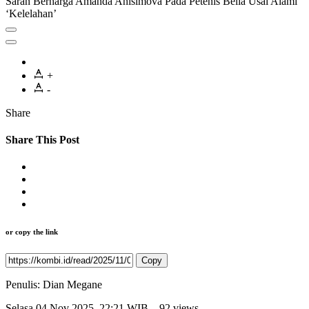
Saran Berharga Amanda Anisimova Pada Petenis Belia Usai Alami
‘Kelelahan’
+
-
Share
Share This Post
or copy the link
Copy
Penulis:
Dian Megane
Selasa
04 Nov 2025, 22:21 WIB
– 92 views