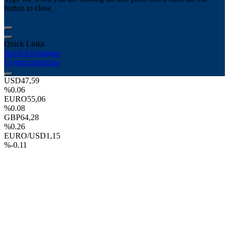
button to close.
Quick Links
Stock Exchanges
Cryptocurrencies
USD
47,59
%0.06
EURO
55,06
%0.08
GBP
64,28
%0.26
EURO/USD
1,15
%-0.11