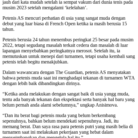
jauh dari kata mudah setelah ia sempat vakum dari dunia tenis pada
musim 2023 setelah mengalami ‘kelelahan’.
Petenis AS mencuri perhatian di usia yang sangat muda dengan
debut yang luar biasa di French Open ketika ia masih berusia 15
tahun.
Petenis berusia 24 tahun menembus peringkat 25 besar pada musim
2022, tetapi segudang masalah terkait cedera dan masalah di luar
lapangan menyebabkan peringkatnya merosot. Setelah itu, ia
memutuskan untuk menepi dari turnamen, tetapi usaha kembali sang
petenis telah begitu menakjubkan.
Dalam wawancara dengan The Guardian, petenis AS menyatakan
bahwa petenis muda saat ini menghadapi tekanan di turnamen WTA
dengan lebih baik dibandingkan dirinya.
“Ketika anda melakukan dengan sangat baik di usia yangg muda,
tentu ada banyak tekanan dan ekspektasi serta banyak hal baru yang
belum pernah anda alami sebelumnya,” ungkap Anisimova.
“Dan itu berat bagi petenis muda yang belum berkembang
sepenuhnya, bahkan belum mendekati sepenuhnya. Jadi, itu
memang berat. Dan saya rasa para petenis putri yang masih belia di
turnamen saat ini melakukan pekerjaan yang hebat dalam
menyeimbangkan dan mengelola hal itu.”