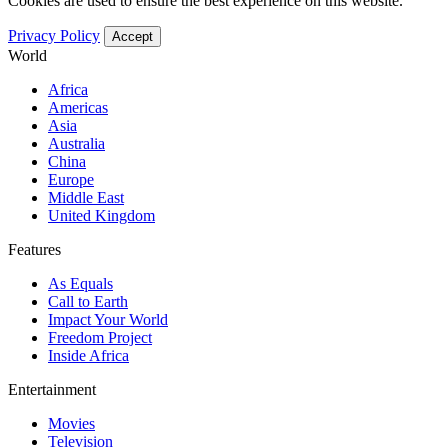
Cookies are used to ensure the best experience on this website.
Privacy Policy
Accept
World
Africa
Americas
Asia
Australia
China
Europe
Middle East
United Kingdom
Features
As Equals
Call to Earth
Impact Your World
Freedom Project
Inside Africa
Entertainment
Movies
Television