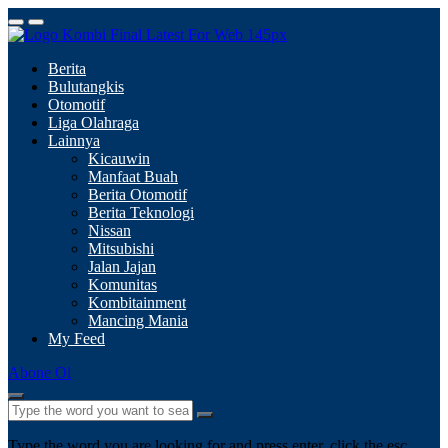
Berita
Bulutangkis
Otomotif
Liga Olahraga
Lainnya
Kicauwin
Manfaat Buah
Berita Otomotif
Berita Teknologi
Nissan
Mitsubishi
Jalan Jajan
Komunitas
Kombitainment
Mancing Mania
My Feed
Abone Ol
Type the word you are looking for and press enter, click the esc