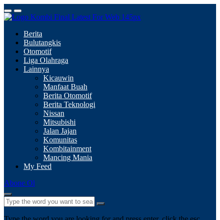
Berita
Bulutangkis
Otomotif
Liga Olahraga
Lainnya
Kicauwin
Manfaat Buah
Berita Otomotif
Berita Teknologi
Nissan
Mitsubishi
Jalan Jajan
Komunitas
Kombitainment
Mancing Mania
My Feed
Abone Ol
Type the word you are looking for and press enter, click the esc