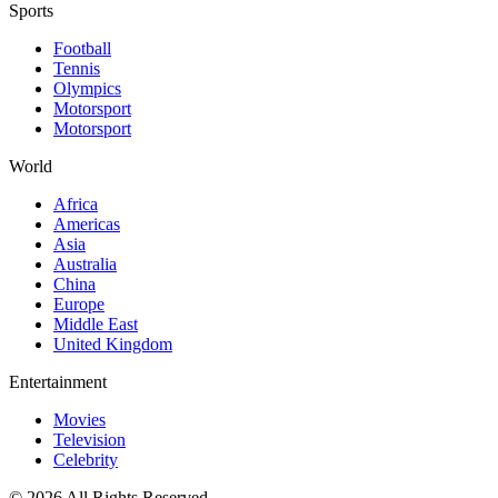
Sports
Football
Tennis
Olympics
Motorsport
Motorsport
World
Africa
Americas
Asia
Australia
China
Europe
Middle East
United Kingdom
Entertainment
Movies
Television
Celebrity
© 2026 All Rights Reserved.