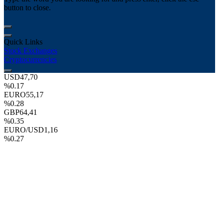
button to close.
Quick Links
Stock Exchanges
Cryptocurrencies
USD
47,70
%0.17
EURO
55,17
%0.28
GBP
64,41
%0.35
EURO/USD
1,16
%0.27