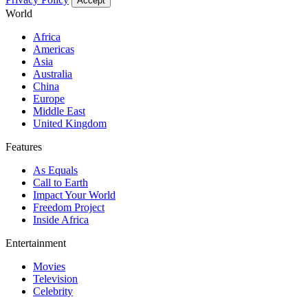
Accept
World
Africa
Americas
Asia
Australia
China
Europe
Middle East
United Kingdom
Features
As Equals
Call to Earth
Impact Your World
Freedom Project
Inside Africa
Entertainment
Movies
Television
Celebrity