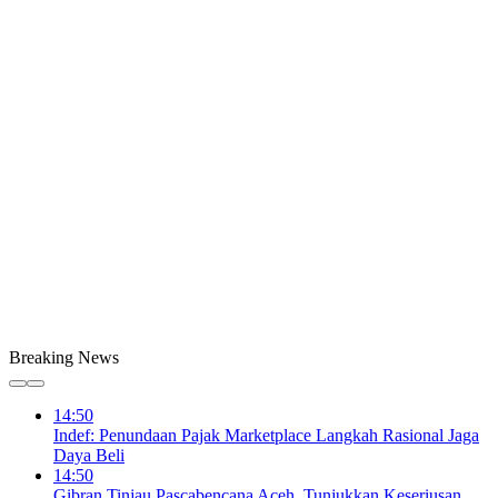
Breaking News
14:50
Indef: Penundaan Pajak Marketplace Langkah Rasional Jaga
Daya Beli
14:50
Gibran Tinjau Pascabencana Aceh, Tunjukkan Keseriusan