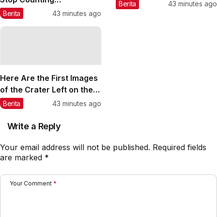
a Hidden Phenomenon
Berita
43 minutes ago
Undocumented
Berita
43 minutes ago
Immigrants—and Ignore
Race and Sexual
Orientation
Here Are the First Images
of the Crater Left on the
Moon by SpaceX’s Rocket
Berita
43 minutes ago
Write a Reply
Your email address will not be published.
Required fields
are marked
*
Your Comment
*