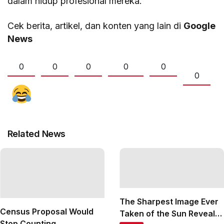
dalam hidup profesional mereka.
Cek berita, artikel, dan konten yang lain di
Google
News
0
0
0
0
0
0
Related News
The Sharpest Image Ever
Census Proposal Would
Taken of the Sun Reveals
Stop Counting