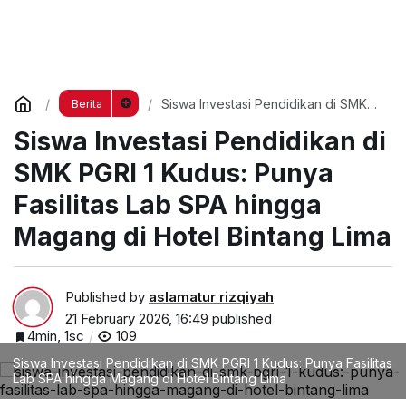
Siswa Investasi Pendidikan di SMK
Berita
PGRI 1 Kudus: Punya Fasilitas Lab
Siswa Investasi Pendidikan di
SPA hingga Magang di Hotel Bintang
Lima
SMK PGRI 1 Kudus: Punya
Fasilitas Lab SPA hingga
Magang di Hotel Bintang Lima
Published by
aslamatur rizqiyah
21 February 2026, 16:49
published
4min, 1sc
109
Siswa Investasi Pendidikan di SMK PGRI 1 Kudus: Punya Fasilitas
Lab SPA hingga Magang di Hotel Bintang Lima