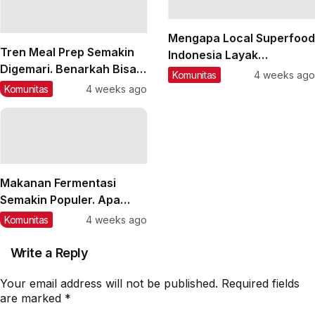
Mengapa Local Superfood
Tren Meal Prep Semakin
Indonesia Layak
Digemari. Benarkah Bisa
Mendapat Perhatian?
Komunitas
4 weeks ago
Membantu Pola Makan
Komunitas
4 weeks ago
Lebih Sehat?
Makanan Fermentasi
Semakin Populer. Apa
Manfaatnya bagi
Komunitas
4 weeks ago
Kesehatan?
Write a Reply
Your email address will not be published.
Required fields
are marked
*