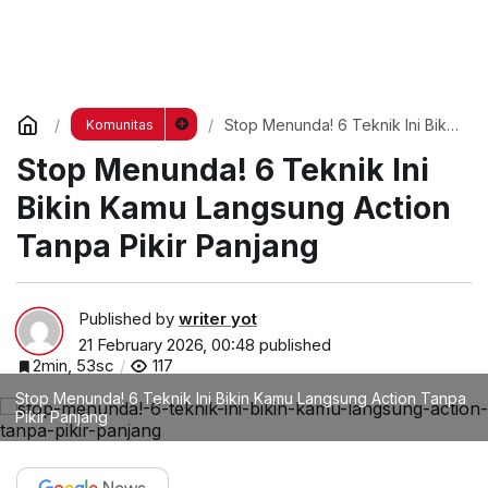
Stop Menunda! 6 Teknik Ini Bikin
Komunitas
Kamu Langsung Action Tanpa
Stop Menunda! 6 Teknik Ini
Pikir Panjang
Bikin Kamu Langsung Action
Tanpa Pikir Panjang
Published by
writer yot
21 February 2026, 00:48
published
2min, 53sc
117
Stop Menunda! 6 Teknik Ini Bikin Kamu Langsung Action Tanpa
Pikir Panjang