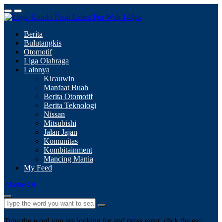
Berita
Bulutangkis
Otomotif
Liga Olahraga
Lainnya
Kicauwin
Manfaat Buah
Berita Otomotif
Berita Teknologi
Nissan
Mitsubishi
Jalan Jajan
Komunitas
Kombitainment
Mancing Mania
My Feed
Abone Ol
Type the word you are looking for and press enter, click the esc