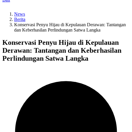
4:48
Kelebihan Sewa Pick-up Lalamove untuk Kirim Barang Muatan
News
Besar
Berita
0:50
Konservasi Penyu Hijau di Kepulauan Derawan: Tantangan
Hoki putra-putri Indonesia segrup dengan Jepang pada Asian
dan Keberhasilan Perlindungan Satwa Langka
Games 2026
0:50
Konservasi Penyu Hijau di Kepulauan
Berikut roster Dewa United Esports untuk MPL ID musim ke-18
Derawan: Tantangan dan Keberhasilan
0:50
Perlindungan Satwa Langka
Rowing Indonesia minta berangkat lebih awal ke Asian Games
2026