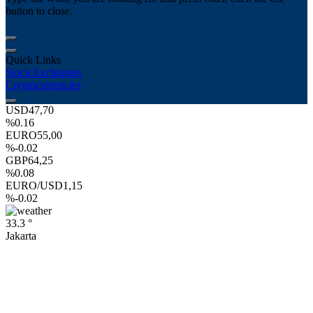
button to close.
Quick Links
Stock Exchanges
Cryptocurrencies
USD
47,70
%0.16
EURO
55,00
%-0.02
GBP
64,25
%0.08
EURO/USD
1,15
%-0.02
33.3 °
Jakarta