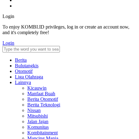
Login
To enjoy KOMBI.ID privileges, log in or create an account now,
and it's completely free!
Login
Berita
Bulutangkis
Otomotif
Liga Olahraga
Lainnya
Kicauwin
Manfaat Buah
Berita Otomotif
Berita Teknologi
Nissan
Mitsubishi
Jalan Jajan
Komunitas
Kombitainment
Mancing Mania