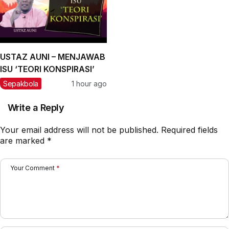
USTAZ AUNI – MENJAWAB
ISU ‘TEORI KONSPIRASI’
Sepakbola
1 hour ago
Write a Reply
Your email address will not be published.
Required fields
are marked
*
Your Comment
*