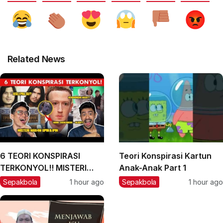
Related News
6 TEORI KONSPIRASI
Teori Konspirasi Kartun
TERKONYOL!! MISTERI
Anak-Anak Part 1
MAK4M UPIN & IPIN,
Sepakbola
1 hour ago
Sepakbola
1 hour ago
VIRZHA PALSU, MARK
ZUCKERBERG = ALIEN 😱