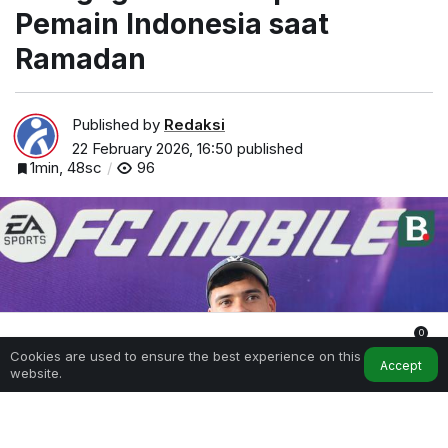
Pemain Indonesia saat
Ramadan
Published by
Redaksi
22 February 2026, 16:50
published
1min, 48sc
96
0
Cookies are used to ensure the best experience on this
Home
My Account
Notifications
Accept
website.
BRI Super League: Ketika Shayne Pattynama Mengagumi
Kedisiplinan Pemain Indonesia saat Ramadan