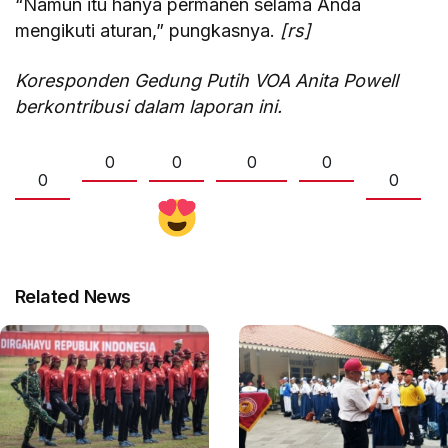
“Namun itu hanya permanen selama Anda
mengikuti aturan,” pungkasnya.
[rs]
Koresponden Gedung Putih VOA Anita Powell
berkontribusi dalam laporan ini.
0
0
0
0
0
0
Related News