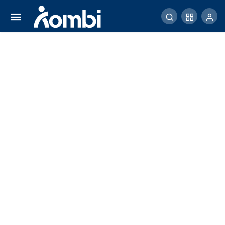
Krisis Konstitusional Guncang Bosnia
Comment
Share