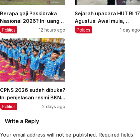
Berapa gaji Paskibraka
Sejarah upacara HUT RI 17
Nasional 2026? Ini uang
Agustus: Awal mula,
saku dan bonusnya
makna, dan
Politics
12 hours ago
Politics
1 day ago
perkembangannya
CPNS 2026 sudah dibuka?
Ini penjelasan resmi BKN
dan jadwal terbarunya
Politics
2 days ago
Write a Reply
Your email address will not be published.
Required fields