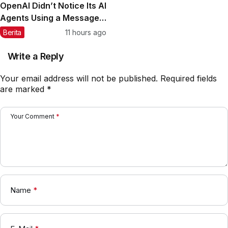
OpenAI Didn’t Notice Its AI
Agents Using a Message
Board to Plan Their
Berita
11 hours ago
Hacking Spree
Write a Reply
Your email address will not be published.
Required fields
are marked
*
Your Comment
*
Name
*