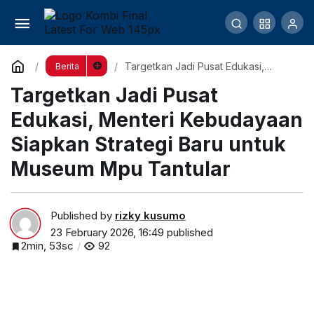
Targetkan Jadi Pusat Edukasi, Menteri
Kebudayaan Siapkan Strategi Baru untuk Museum
Comment
Targetkan Jadi Pusat Edukasi,
Berita
Menteri Kebudayaan Siapkan
Targetkan Jadi Pusat
Strategi Baru untuk Museum Mpu
Mpu Tantular
Tantular
Edukasi, Menteri Kebudayaan
Siapkan Strategi Baru untuk
Museum Mpu Tantular
Published by
rizky kusumo
23 February 2026, 16:49
published
2min, 53sc
92