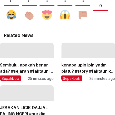
0
0
0
0
0
0
Related News
Sembulu, apakah benar
kenapa upin ipin yatim
ada? #sejarah #faktaunik
piatu? #story #faktaunik
#teorikonspirasi #edukasi
#teorikonspirasi #shorts
Sepakbola
25 minutes ago
Sepakbola
25 minutes ago
JEBAKAN LICIK DAJJAL
PALING NGERI #nurklip