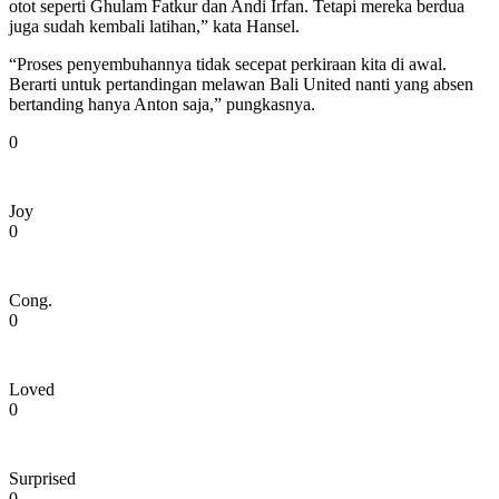
otot seperti Ghulam Fatkur dan Andi Irfan. Tetapi mereka berdua
juga sudah kembali latihan,” kata Hansel.
“Proses penyembuhannya tidak secepat perkiraan kita di awal.
Berarti untuk pertandingan melawan Bali United nanti yang absen
bertanding hanya Anton saja,” pungkasnya.
0
Joy
0
Cong.
0
Loved
0
Surprised
0