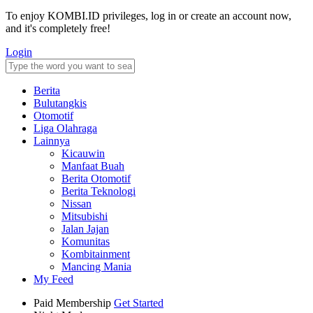
To enjoy KOMBI.ID privileges, log in or create an account now,
and it's completely free!
Login
Berita
Bulutangkis
Otomotif
Liga Olahraga
Lainnya
Kicauwin
Manfaat Buah
Berita Otomotif
Berita Teknologi
Nissan
Mitsubishi
Jalan Jajan
Komunitas
Kombitainment
Mancing Mania
My Feed
Paid Membership
Get Started