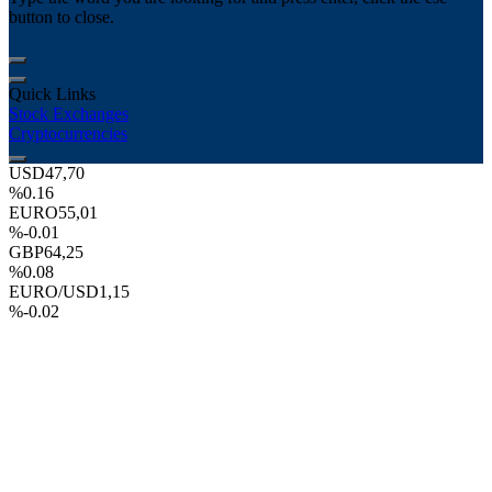
button to close.
Quick Links
Stock Exchanges
Cryptocurrencies
USD
47,70
%0.16
EURO
55,01
%-0.01
GBP
64,25
%0.08
EURO/USD
1,15
%-0.02