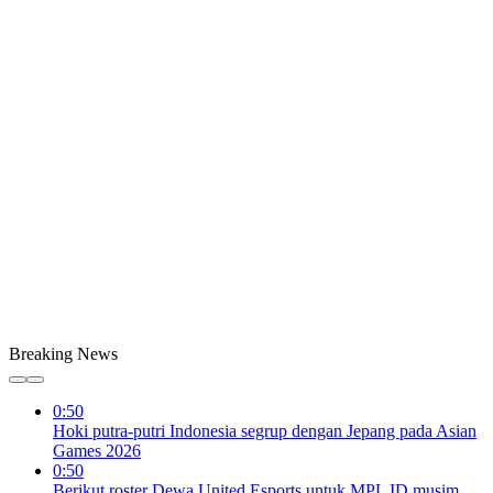
Breaking News
0:50
Hoki putra-putri Indonesia segrup dengan Jepang pada Asian
Games 2026
0:50
Berikut roster Dewa United Esports untuk MPL ID musim