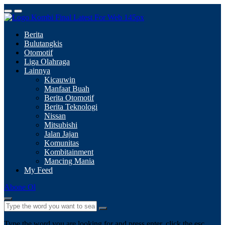
Berita
Bulutangkis
Otomotif
Liga Olahraga
Lainnya
Kicauwin
Manfaat Buah
Berita Otomotif
Berita Teknologi
Nissan
Mitsubishi
Jalan Jajan
Komunitas
Kombitainment
Mancing Mania
My Feed
Abone Ol
Type the word you are looking for and press enter, click the esc