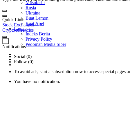
Mitsubishi
Rusia
Ukraina
Buat Lemon
Quick Links
Buat Apel
Stock Exchanges
Laman
Cryptocurrencies
Indeks Berita
Privacy Policy
0
Pedoman Media Siber
Notifications
Social (0)
Follow (0)
To avoid ads, start a subscription now to access special pages an
You have no notification.