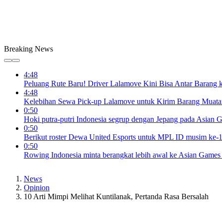
Breaking News
4:48
Peluang Rute Baru! Driver Lalamove Kini Bisa Antar Barang k
4:48
Kelebihan Sewa Pick-up Lalamove untuk Kirim Barang Muata
0:50
Hoki putra-putri Indonesia segrup dengan Jepang pada Asian
0:50
Berikut roster Dewa United Esports untuk MPL ID musim ke-
0:50
Rowing Indonesia minta berangkat lebih awal ke Asian Games
News
Opinion
10 Arti Mimpi Melihat Kuntilanak, Pertanda Rasa Bersalah