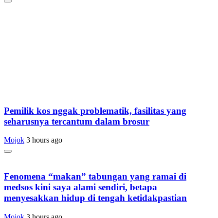
Pemilik kos nggak problematik, fasilitas yang
seharusnya tercantum dalam brosur
Mojok
3 hours ago
Fenomena “makan” tabungan yang ramai di
medsos kini saya alami sendiri, betapa
menyesakkan hidup di tengah ketidakpastian
Mojok
3 hours ago