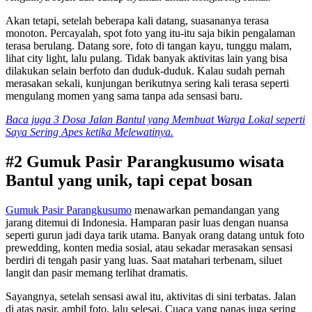
Akan tetapi, setelah beberapa kali datang, suasananya terasa
monoton. Percayalah, spot foto yang itu-itu saja bikin pengalaman
terasa berulang. Datang sore, foto di tangan kayu, tunggu malam,
lihat city light, lalu pulang. Tidak banyak aktivitas lain yang bisa
dilakukan selain berfoto dan duduk-duduk. Kalau sudah pernah
merasakan sekali, kunjungan berikutnya sering kali terasa seperti
mengulang momen yang sama tanpa ada sensasi baru.
Baca juga 3 Dosa Jalan Bantul yang Membuat Warga Lokal seperti
Saya Sering Apes ketika Melewatinya.
#2 Gumuk Pasir Parangkusumo wisata
Bantul yang unik, tapi cepat bosan
Gumuk Pasir Parangkusumo
menawarkan pemandangan yang
jarang ditemui di Indonesia. Hamparan pasir luas dengan nuansa
seperti gurun jadi daya tarik utama. Banyak orang datang untuk foto
prewedding, konten media sosial, atau sekadar merasakan sensasi
berdiri di tengah pasir yang luas. Saat matahari terbenam, siluet
langit dan pasir memang terlihat dramatis.
Sayangnya, setelah sensasi awal itu, aktivitas di sini terbatas. Jalan
di atas pasir, ambil foto, lalu selesai. Cuaca yang panas juga sering