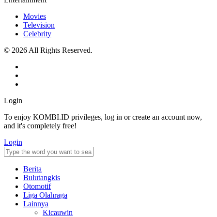
Movies
Television
Celebrity
© 2026 All Rights Reserved.
Login
To enjoy KOMBI.ID privileges, log in or create an account now,
and it's completely free!
Login
Berita
Bulutangkis
Otomotif
Liga Olahraga
Lainnya
Kicauwin