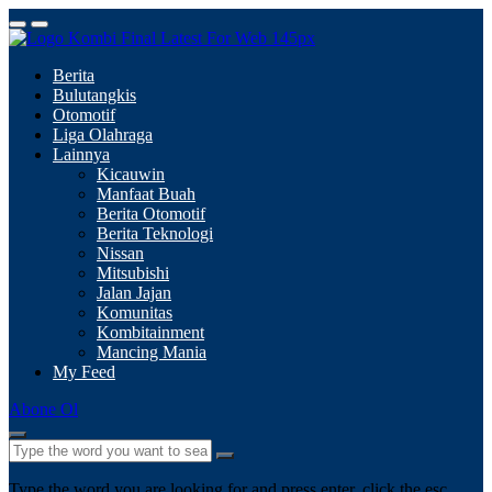
Berita
Bulutangkis
Otomotif
Liga Olahraga
Lainnya
Kicauwin
Manfaat Buah
Berita Otomotif
Berita Teknologi
Nissan
Mitsubishi
Jalan Jajan
Komunitas
Kombitainment
Mancing Mania
My Feed
Abone Ol
Type the word you are looking for and press enter, click the esc