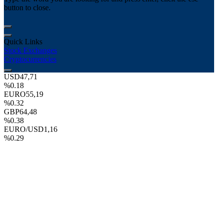
button to close.
Quick Links
Stock Exchanges
Cryptocurrencies
USD
47,71
%0.18
EURO
55,19
%0.32
GBP
64,48
%0.38
EURO/USD
1,16
%0.29