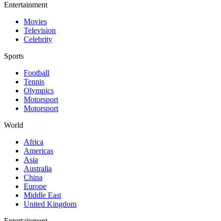
Entertainment
Movies
Television
Celebrity
Sports
Football
Tennis
Olympics
Motorsport
Motorsport
World
Africa
Americas
Asia
Australia
China
Europe
Middle East
United Kingdom
Entertainment