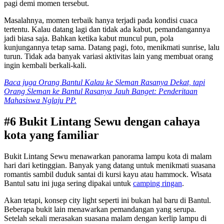
pagi demi momen tersebut.
Masalahnya, momen terbaik hanya terjadi pada kondisi cuaca
tertentu. Kalau datang lagi dan tidak ada kabut, pemandangannya
jadi biasa saja. Bahkan ketika kabut muncul pun, pola
kunjungannya tetap sama. Datang pagi, foto, menikmati sunrise, lalu
turun. Tidak ada banyak variasi aktivitas lain yang membuat orang
ingin kembali berkali-kali.
Baca juga Orang Bantul Kalau ke Sleman Rasanya Dekat, tapi
Orang Sleman ke Bantul Rasanya Jauh Banget: Penderitaan
Mahasiswa Nglaju PP.
#6 Bukit Lintang Sewu dengan cahaya
kota yang familiar
Bukit Lintang Sewu menawarkan panorama lampu kota di malam
hari dari ketinggian. Banyak yang datang untuk menikmati suasana
romantis sambil duduk santai di kursi kayu atau hammock. Wisata
Bantul satu ini juga sering dipakai untuk
camping ringan
.
Akan tetapi, konsep city light seperti ini bukan hal baru di Bantul.
Beberapa bukit lain menawarkan pemandangan yang serupa.
Setelah sekali merasakan suasana malam dengan kerlip lampu di