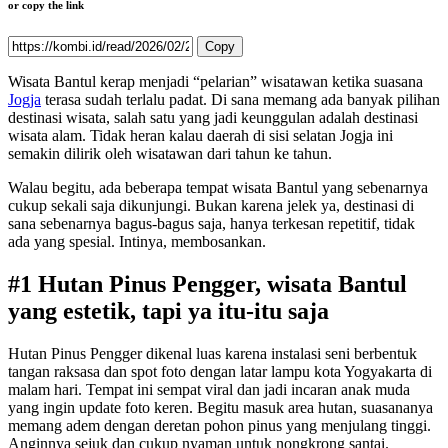
or copy the link
Copy
Wisata Bantul kerap menjadi “pelarian” wisatawan ketika suasana
Jogja
terasa sudah terlalu padat. Di sana memang ada banyak pilihan
destinasi wisata,
salah satu yang jadi keunggulan adalah destinasi
wisata alam. Tidak heran kalau daerah di sisi selatan Jogja ini
semakin dilirik oleh wisatawan dari tahun ke tahun.
Walau begitu, ada beberapa tempat wisata Bantul yang sebenarnya
cukup sekali saja dikunjungi. Bukan karena jelek ya, destinasi di
sana sebenarnya bagus-bagus saja, hanya terkesan repetitif, tidak
ada yang spesial. Intinya, membosankan.
#1 Hutan Pinus Pengger, wisata Bantul
yang estetik, tapi ya itu-itu saja
Hutan Pinus Pengger dikenal luas karena instalasi seni berbentuk
tangan raksasa dan spot foto dengan latar lampu kota Yogyakarta di
malam hari. Tempat ini sempat viral dan jadi incaran anak muda
yang ingin update foto keren. Begitu masuk area hutan, suasananya
memang adem dengan deretan pohon pinus yang menjulang tinggi.
Anginnya sejuk dan cukup nyaman untuk nongkrong santai.