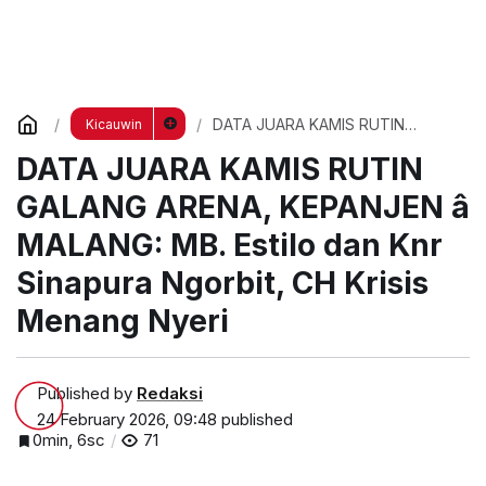
DATA JUARA KAMIS RUTIN
Kicauwin
GALANG ARENA, KEPANJEN â
DATA JUARA KAMIS RUTIN
MALANG: MB. Estilo dan Knr
Sinapura Ngorbit, CH Krisis
GALANG ARENA, KEPANJEN â
Menang Nyeri
MALANG: MB. Estilo dan Knr
Sinapura Ngorbit, CH Krisis
Menang Nyeri
Published by
Redaksi
24 February 2026, 09:48
published
0min, 6sc
71