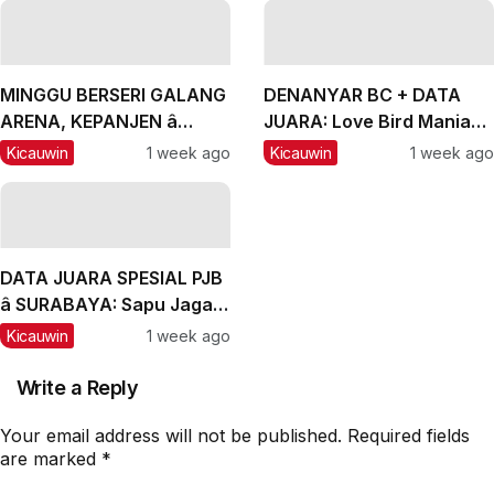
MINGGU BERSERI GALANG
DENANYAR BC + DATA
ARENA, KEPANJEN â
JUARA: Love Bird Mania
MALANG, #2: CH Lexus
Incar Piala Mandor
Kicauwin
1 week ago
Kicauwin
1 week ago
dan Labubu Double
Winner, Messi Naik
Peringkat
DATA JUARA SPESIAL PJB
â SURABAYA: Sapu Jagad
Nyaris Meraih Hatrik
Kicauwin
1 week ago
Write a Reply
Your email address will not be published.
Required fields
are marked
*