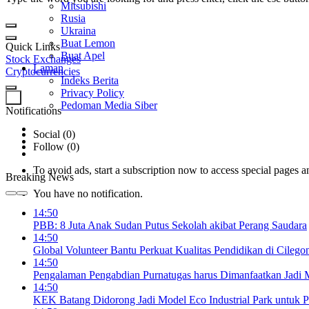
Mitsubishi
Rusia
Ukraina
Buat Lemon
Quick Links
Buat Apel
Stock Exchanges
Laman
Cryptocurrencies
Indeks Berita
Privacy Policy
0
Pedoman Media Siber
Notifications
Social (0)
Follow (0)
To avoid ads, start a subscription now to access special pages an
Breaking News
You have no notification.
14:50
PBB: 8 Juta Anak Sudan Putus Sekolah akibat Perang Saudara
14:50
Global Volunteer Bantu Perkuat Kualitas Pendidikan di Cilego
14:50
Pengalaman Pengabdian Purnatugas harus Dimanfaatkan Jadi
14:50
KEK Batang Didorong Jadi Model Eco Industrial Park untuk P