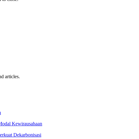
d articles.
n
 Modal Kewirausahaan
erkuat Dekarbonisasi