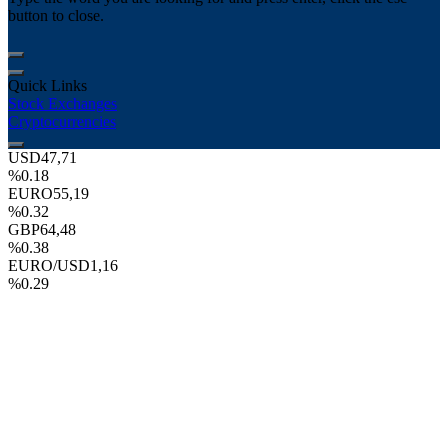
button to close.
Quick Links
Stock Exchanges
Cryptocurrencies
USD
47,71
%0.18
EURO
55,19
%0.32
GBP
64,48
%0.38
EURO/USD
1,16
%0.29