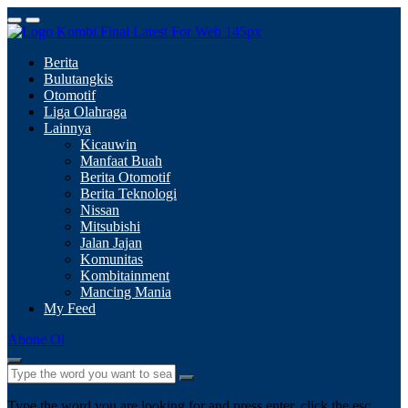
Berita
Bulutangkis
Otomotif
Liga Olahraga
Lainnya
Kicauwin
Manfaat Buah
Berita Otomotif
Berita Teknologi
Nissan
Mitsubishi
Jalan Jajan
Komunitas
Kombitainment
Mancing Mania
My Feed
Abone Ol
Type the word you are looking for and press enter, click the esc