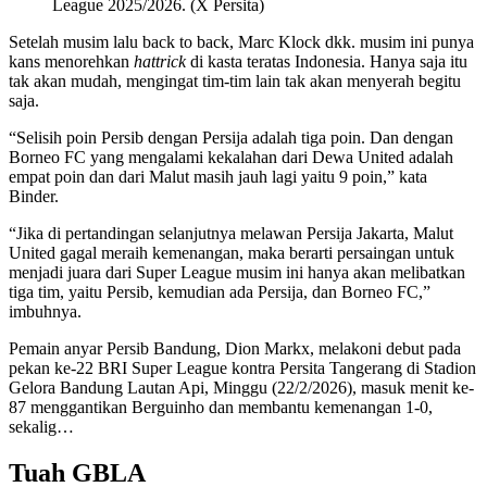
League 2025/2026. (X Persita)
Setelah musim lalu back to back, Marc Klock dkk. musim ini punya
kans menorehkan
hattrick
di kasta teratas Indonesia. Hanya saja itu
tak akan mudah, mengingat tim-tim lain tak akan menyerah begitu
saja.
“Selisih poin Persib dengan Persija adalah tiga poin. Dan dengan
Borneo FC yang mengalami kekalahan dari Dewa United adalah
empat poin dan dari Malut masih jauh lagi yaitu 9 poin,” kata
Binder.
“Jika di pertandingan selanjutnya melawan Persija Jakarta, Malut
United gagal meraih kemenangan, maka berarti persaingan untuk
menjadi juara dari Super League musim ini hanya akan melibatkan
tiga tim, yaitu Persib, kemudian ada Persija, dan Borneo FC,”
imbuhnya.
Pemain anyar Persib Bandung, Dion Markx, melakoni debut pada
pekan ke-22 BRI Super League kontra Persita Tangerang di Stadion
Gelora Bandung Lautan Api, Minggu (22/2/2026), masuk menit ke-
87 menggantikan Berguinho dan membantu kemenangan 1-0,
sekalig…
Tuah GBLA