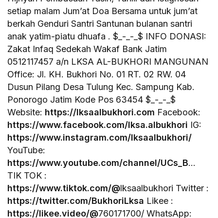
setiap malam Jum’at Doa Bersama untuk jum’at
berkah Genduri Santri Santunan bulanan santri
anak yatim-piatu dhuafa . $_-_-_$ INFO DONASI:
Zakat Infaq Sedekah Wakaf Bank Jatim
0512117457 a/n LKSA AL-BUKHORI MANGUNAN
Office: Jl. KH. Bukhori No. 01 RT. 02 RW. 04
Dusun Pilang Desa Tulung Kec. Sampung Kab.
Ponorogo Jatim Kode Pos 63454 $_-_-_$
Website:
https://lksaalbukhori.com
Facebook:
https://www.facebook.com/lksa.albukhori
IG:
https://www.instagram.com/lksaalbukhori/
YouTube:
https://www.youtube.com/channel/UCs_B
…
TIK TOK :
https://www.tiktok.com/@
lksaalbukhori Twitter :
https://twitter.com/BukhoriLksa
Likee :
https://likee.video/@
760171700/ WhatsApp: