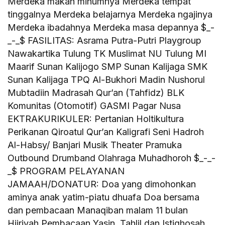
Merdeka makan minumnya Merdeka tempat
tinggalnya Merdeka belajarnya Merdeka ngajinya
Merdeka ibadahnya Merdeka masa depannya $_-
_-_$ FASILITAS: Asrama Putra-Putri Playgroup
Nawakartika Tulung TK Muslimat NU Tulung MI
Maarif Sunan Kalijogo SMP Sunan Kalijaga SMK
Sunan Kalijaga TPQ Al-Bukhori Madin Nushorul
Mubtadiin Madrasah Qur’an (Tahfidz) BLK
Komunitas (Otomotif) GASMI Pagar Nusa
EKTRAKURIKULER: Pertanian Holtikultura
Perikanan Qiroatul Qur’an Kaligrafi Seni Hadroh
Al-Habsy/ Banjari Musik Theater Pramuka
Outbound Drumband Olahraga Muhadhoroh $_-_-
_$ PROGRAM PELAYANAN
JAMAAH/DONATUR: Doa yang dimohonkan
aminya anak yatim-piatu dhuafa Doa bersama
dan pembacaan Manaqiban malam 11 bulan
Hijriyah Pembacaan Yasin, Tahlil dan Istighosah