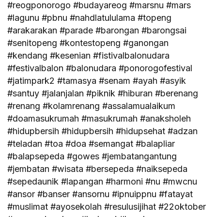
#reogponorogo #budayareog #marsnu #mars
#lagunu #pbnu #nahdlatululama #topeng
#arakarakan #parade #barongan #barongsai
#senitopeng #kontestopeng #ganongan
#kendang #kesenian #fistivalbalonudara
#festivalbalon #balonudara #ponorogofestival
#jatimpark2 #tamasya #senam #ayah #asyik
#santuy #jalanjalan #piknik #hiburan #berenang
#renang #kolamrenang #assalamualaikum
#doamasukrumah #masukrumah #anaksholeh
#hidupbersih #hidupbersih #hidupsehat #adzan
#teladan #toa #doa #semangat #balapliar
#balapsepeda #gowes #jembatangantung
#jembatan #wisata #bersepeda #naiksepeda
#sepedaunik #lapangan #harmoni #nu #mwcnu
#ansor #banser #ansornu #ipnuippnu #fatayat
#muslimat #ayosekolah #resulusijihat #22oktober