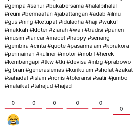
#gempa #sahur #bukabersama #halalbihalal
#reuni #bermaafan #jabattangan #adab #ilmu
#gus #ning #ketupat #iduladha #haji #wukuf
#makkah #kloter #ziarah #wali #tradisi #panen
#musim #lancar #macet #happy #senang
#gembira #cinta #quote #pasarmalam #korakora
#permainan #kuliner #motor #mobil #herek
#kembangapi #tkw #tki #devisa #mbg #prabowo
#gibran #generasiemas #kurikulum #sholat #zakat
#sahadat #islam #nonis #toleransi #satir #jumbo
#malaikat #tahajud #hajad
0
0
0
0
0
0