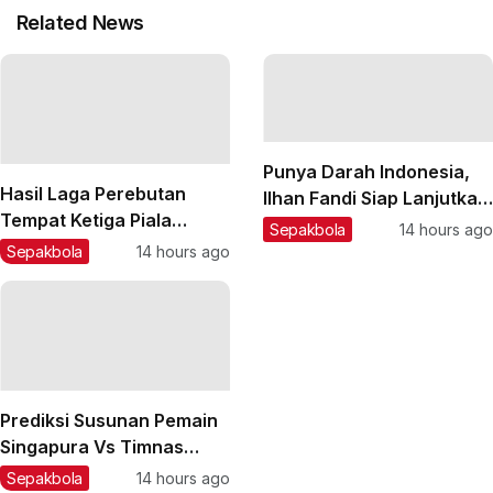
Related News
Punya Darah Indonesia,
Hasil Laga Perebutan
Ilhan Fandi Siap Lanjutkan
Tempat Ketiga Piala
Warisan Ayah di Piala AFF
Sepakbola
14 hours ago
Presiden 2026: Persija
2026
Sepakbola
14 hours ago
Taklukkan Arema FC,
Pemain Muda Jadi Kunci
Prediksi Susunan Pemain
Singapura Vs Timnas
Indonesia di Piala AFF
Sepakbola
14 hours ago