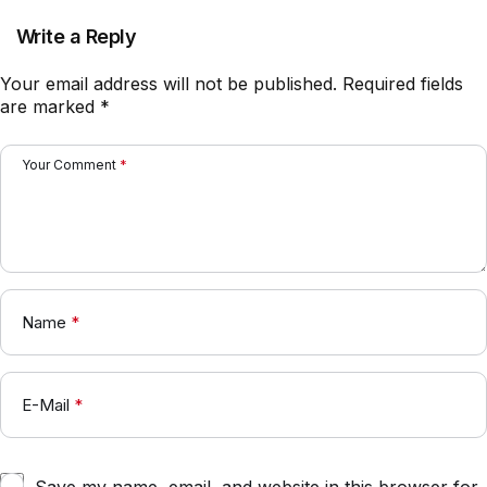
2026: Rotasi Besar di Lini
Belakang?
Write a Reply
Your email address will not be published.
Required fields
are marked
*
Your Comment
*
Name
*
E-Mail
*