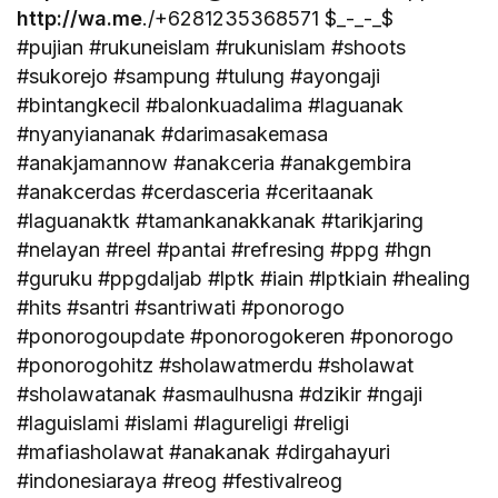
http://wa.me
./+6281235368571 $_-_-_$
#pujian #rukuneislam #rukunislam #shoots
#sukorejo #sampung #tulung #ayongaji
#bintangkecil #balonkuadalima #laguanak
#nyanyiananak #darimasakemasa
#anakjamannow #anakceria #anakgembira
#anakcerdas #cerdasceria #ceritaanak
#laguanaktk #tamankanakkanak #tarikjaring
#nelayan #reel #pantai #refresing #ppg #hgn
#guruku #ppgdaljab #lptk #iain #lptkiain #healing
#hits #santri #santriwati #ponorogo
#ponorogoupdate #ponorogokeren #ponorogo
#ponorogohitz #sholawatmerdu #sholawat
#sholawatanak #asmaulhusna #dzikir #ngaji
#laguislami #islami #lagureligi #religi
#mafiasholawat #anakanak #dirgahayuri
#indonesiaraya #reog #festivalreog