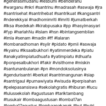
#generasimudanu #lesbumi #benderanu
#warganu #nkri #santrinu #madrasah #aswaja #jra
#santrisehat #santrihebat #santrikuat #kangsantri
#nderekkyai #nadhomimriti #imriti #jumatberkah
#lksa #sedekah #kirabpusaka #pp #hasyimasyari
#fyp #harlahNu #islam #hsn #bintangsembilan
#imla #senam #madin #ff #lalaran
#lombanadhoman #syiir #pidato #pmii #aswaja
#kyainu #lksaalbukhori #yatimmerdeka #piatu
#anakyatimpiatudhuafa #yatimpiatu #dhuafa
#ponpesalbukhori #fakir #visithome #miskin
#santunanbulanan #pn #mondoksolusinya
#gendurisantri #berkat #santrimangunan #siap
#santrigaul #purnawiyata #wisuda #perpisahan
#pelepasansiswa #sekolahgratis #hiburan #lucu
#lulussekolah #agustusan #tariktambang
#tusukair #lombaagustusan #lomba17an
#lomba17agustus #lombaanakanak #hut #hutri