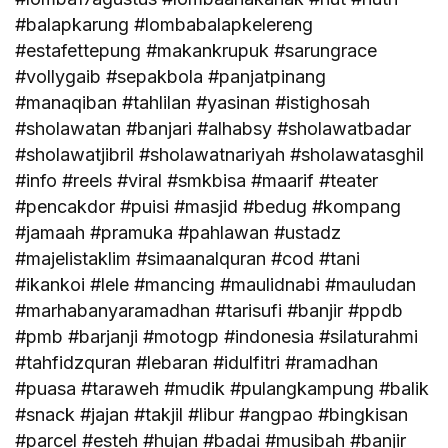
#balapkarung #lombabalapkelereng
#estafettepung #makankrupuk #sarungrace
#vollygaib #sepakbola #panjatpinang
#manaqiban #tahlilan #yasinan #istighosah
#sholawatan #banjari #alhabsy #sholawatbadar
#sholawatjibril #sholawatnariyah #sholawatasghil
#info #reels #viral #smkbisa #maarif #teater
#pencakdor #puisi #masjid #bedug #kompang
#jamaah #pramuka #pahlawan #ustadz
#majelistaklim #simaanalquran #cod #tani
#ikankoi #lele #mancing #maulidnabi #mauludan
#marhabanyaramadhan #tarisufi #banjir #ppdb
#pmb #barjanji #motogp #indonesia #silaturahmi
#tahfidzquran #lebaran #idulfitri #ramadhan
#puasa #taraweh #mudik #pulangkampung #balik
#snack #jajan #takjil #libur #angpao #bingkisan
#parcel #esteh #hujan #badai #musibah #banjir