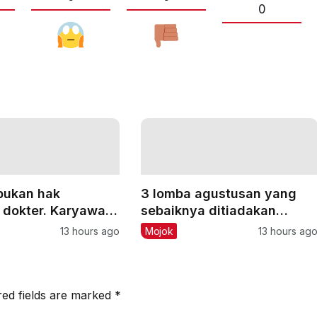
0
bukan hak
3 lomba agustusan yang
 dokter. Karyawan
sebaiknya ditiadakan
uh, sampai ojol
karena lebih banyak
13 hours ago
Mojok
13 hours ag
a mengalaminya
mudarat daripada
manfaatnya
red fields are marked
*