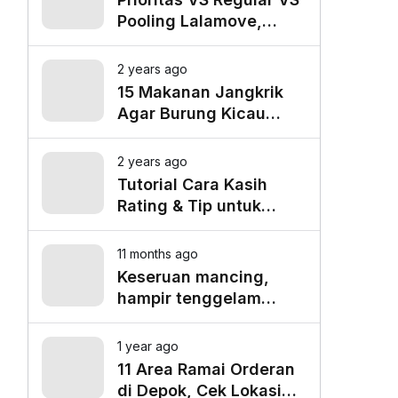
Pooling Lalamove,
Mana yang Paling
Cocok untuk Kebutuhan
2 years ago
Anda?
15 Makanan Jangkrik
Agar Burung Kicau
Tampil Maksimal
2 years ago
Tutorial Cara Kasih
Rating & Tip untuk
Driver Lalamove Ride
11 months ago
Keseruan mancing,
hampir tenggelam
gara-gara belut besar
1 year ago
11 Area Ramai Orderan
di Depok, Cek Lokasi