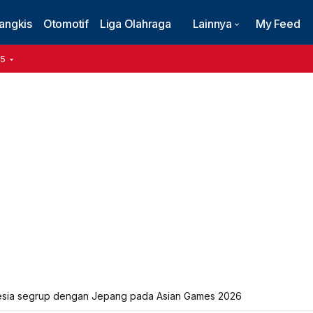
angkis
Otomotif
Liga Olahraga
Lainnya
My Feed
15
onesia segrup dengan Jepang pada Asian Games 2026