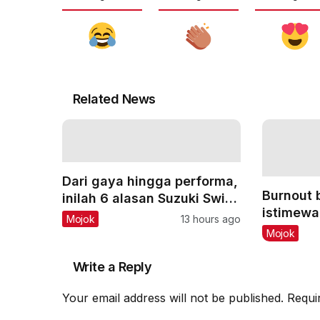
Related News
Dari gaya hingga performa,
Burnout 
inilah 6 alasan Suzuki Swift
istimewa
ST 2008 cocok jadi mobil
Mojok
13 hours ago
toko, bur
pertama
Mojok
juga bis
Write a Reply
Your email address will not be published.
Requi