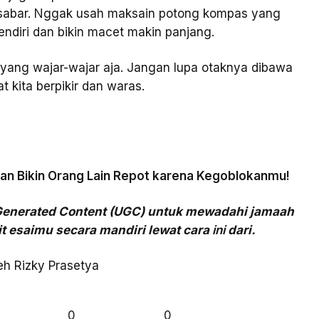
an sabar. Nggak usah maksain potong kompas yang
ndiri dan bikin macet makin panjang.
 yang wajar-wajar aja. Jangan lupa otaknya dibawa
 kita berpikir dan waras.
an Bikin Orang Lain Repot karena Kegoblokanmu!
Generated Content (UGC) untuk mewadahi jamaah
t esaimu secara mandiri lewat cara
ini
dari.
leh
Rizky Prasetya
0
0