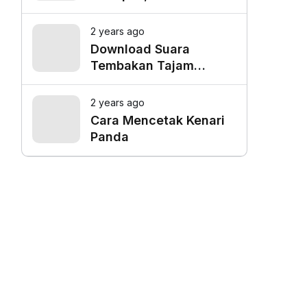
Favorit untuk Mangkal
Driver Online
2 years ago
Download Suara
Tembakan Tajam
Burung Siri Siri Gacor
Mp3
2 years ago
Cara Mencetak Kenari
Panda