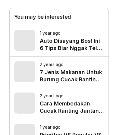
You may be interested
1 year ago
Auto Disayang Bos! Ini
6 Tips Biar Nggak Telat
Datang ke Kantor
2 years ago
7 Jenis Makanan Untuk
Burung Cucak Ranting
Agar Gacor
4
2 years ago
Cara Membedakan
Cucak Ranting Jantan
Dan Betina
1 year ago
Prioritas VS Regular VS