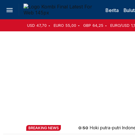
Berita
Bulut
USD
47,70
EURO
55,00
GBP
64,25
EURO/USD
1,
Hoki putra-putri Ind
0:50
BREAKING NEWS