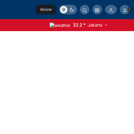
Abone
0
Ol
32.2 °
Jakarta