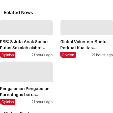
Related News
PBB: 8 Juta Anak Sudan
Global Volunteer Bantu
Putus Sekolah akibat
Perkuat Kualitas
Perang Saudara
Pendidikan di Cilegon
Opinion
21 hours ago
Opinion
21 hours ago
Pengalaman Pengabdian
Purnatugas harus
Dimanfaatkan Jadi Modal
Opinion
21 hours ago
Kewirausahaan