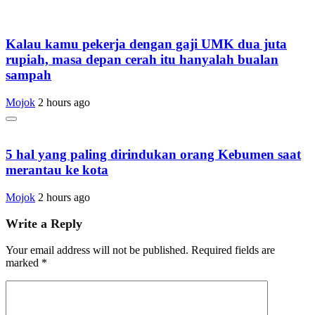
Kalau kamu pekerja dengan gaji UMK dua juta
rupiah, masa depan cerah itu hanyalah bualan
sampah
Mojok
2 hours ago
5 hal yang paling dirindukan orang Kebumen saat
merantau ke kota
Mojok
2 hours ago
Write a Reply
Your email address will not be published.
Required fields are
marked
*