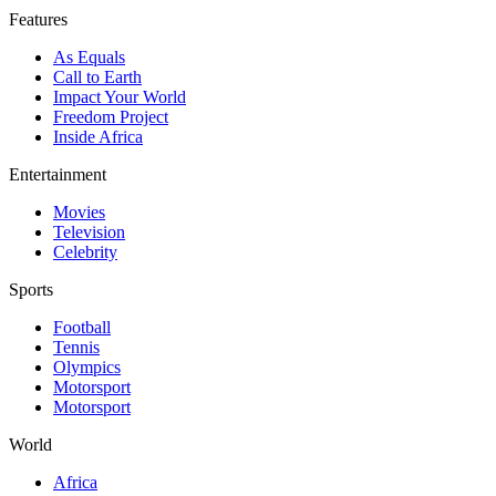
Features
As Equals
Call to Earth
Impact Your World
Freedom Project
Inside Africa
Entertainment
Movies
Television
Celebrity
Sports
Football
Tennis
Olympics
Motorsport
Motorsport
World
Africa