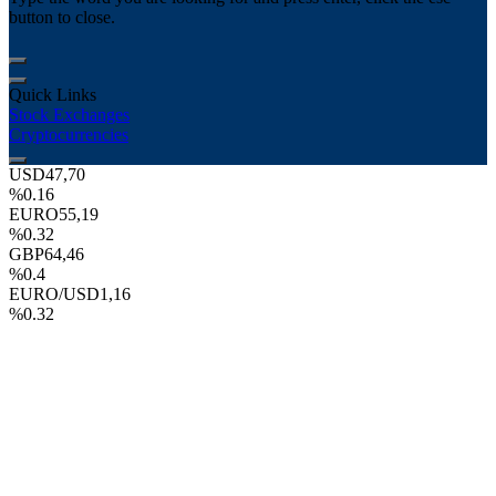
button to close.
Quick Links
Stock Exchanges
Cryptocurrencies
USD
47,70
%0.16
EURO
55,19
%0.32
GBP
64,46
%0.4
EURO/USD
1,16
%0.32