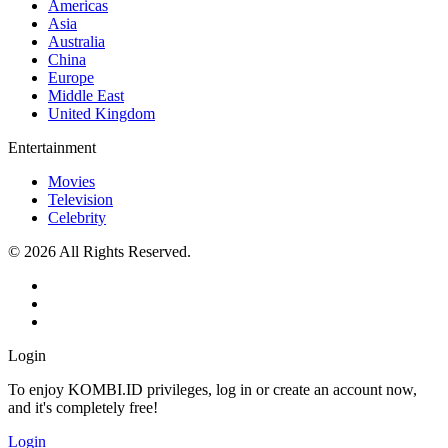
Americas
Asia
Australia
China
Europe
Middle East
United Kingdom
Entertainment
Movies
Television
Celebrity
© 2026 All Rights Reserved.
Login
To enjoy KOMBI.ID privileges, log in or create an account now,
and it's completely free!
Login