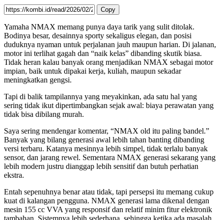
Copy
Yamaha NMAX memang punya daya tarik yang sulit ditolak.
Bodinya besar, desainnya sporty sekaligus elegan, dan posisi
duduknya nyaman untuk perjalanan jauh maupun harian. Di jalanan,
motor ini terlihat gagah dan “naik kelas” dibanding skutik biasa.
Tidak heran kalau banyak orang menjadikan NMAX sebagai motor
impian, baik untuk dipakai kerja, kuliah, maupun sekadar
meningkatkan gengsi.
Tapi di balik tampilannya yang meyakinkan, ada satu hal yang
sering tidak ikut dipertimbangkan sejak awal: biaya perawatan yang
tidak bisa dibilang murah.
Saya sering mendengar komentar, “NMAX old itu paling bandel.”
Banyak yang bilang generasi awal lebih tahan banting dibanding
versi terbaru. Katanya mesinnya lebih simpel, tidak terlalu banyak
sensor, dan jarang rewel. Sementara NMAX generasi sekarang yang
lebih modern justru dianggap lebih sensitif dan butuh perhatian
ekstra.
Entah sepenuhnya benar atau tidak, tapi persepsi itu memang cukup
kuat di kalangan pengguna. NMAX generasi lama dikenal dengan
mesin 155 cc VVA yang responsif dan relatif minim fitur elektronik
tambahan. Sistemnya lebih sederhana, sehingga ketika ada masalah,