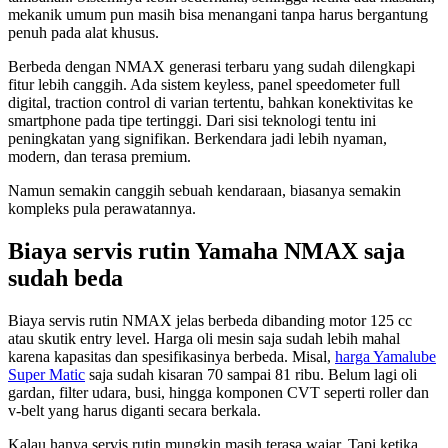
mekanik umum pun masih bisa menangani tanpa harus bergantung
penuh pada alat khusus.
Berbeda dengan NMAX generasi terbaru yang sudah dilengkapi
fitur lebih canggih. Ada sistem keyless, panel speedometer full
digital, traction control di varian tertentu, bahkan konektivitas ke
smartphone pada tipe tertinggi. Dari sisi teknologi tentu ini
peningkatan yang signifikan. Berkendara jadi lebih nyaman,
modern, dan terasa premium.
Namun semakin canggih sebuah kendaraan, biasanya semakin
kompleks pula perawatannya.
Biaya servis rutin Yamaha NMAX saja
sudah beda
Biaya servis rutin NMAX jelas berbeda dibanding motor 125 cc
atau skutik entry level. Harga oli mesin saja sudah lebih mahal
karena kapasitas dan spesifikasinya berbeda. Misal,
harga Yamalube
Super Matic
saja sudah kisaran 70 sampai 81 ribu. Belum lagi oli
gardan, filter udara, busi, hingga komponen CVT seperti roller dan
v-belt yang harus diganti secara berkala.
Kalau hanya servis rutin mungkin masih terasa wajar. Tapi ketika