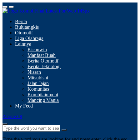
Berita
Bulutangkis
Otomotif
Liga Olahraga
Lainnya
Kicauwin
Manfaat Buah
Berita Otomotif
Berita Teknologi
Nissan
Mitsubishi
Jalan Jajan
Komunitas
Kombitainment
Mancing Mania
My Feed
Abone Ol
Type the word you are looking for and press enter, click the esc