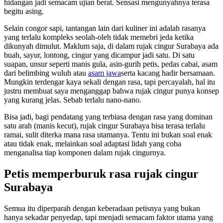
hidangan jadi semacam ujian berat. Sensasi mengunyahnya terasa
begitu asing.
Selain congor sapi, tantangan lain dari kuliner ini adalah rasanya
yang terlalu kompleks seolah-oleh tidak memebri jeda ketika
dikunyah dimulut. Maklum saja, di dalam rujak cingur Surabaya ada
buah, sayur, lontong, cingur yang dicampur jadi satu.
Di satu
suapan, unsur seperti manis gula, asin-gurih petis, pedas cabai, asam
dari belimbing wuluh atau
asam jawa
serta kacang hadir bersamaan.
Mungkin terdengar kaya sekali dengan rasa, tapi percayalah, hal itu
justru membuat saya menganggap bahwa rujak cingur punya konsep
yang kurang jelas. Sebab terlalu nano-nano.
Bisa jadi, bagi pendatang yang terbiasa dengan rasa yang dominan
satu arah (manis kecut), rujak cingur Surabaya bisa terasa terlalu
ramai, sulit diterka mana rasa utamanya. Tentu ini bukan soal enak
atau tidak enak, melainkan soal adaptasi lidah yang coba
menganalisa tiap komponen dalam rujak cingurnya.
Petis memperburuk rasa rujak cingur
Surabaya
Semua itu diperparah dengan keberadaan petisnya yang bukan
hanya sekadar penyedap, tapi menjadi semacam faktor utama yang