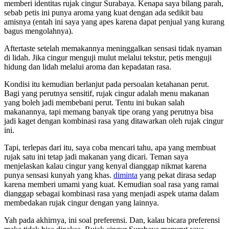
memberi identitas rujak cingur Surabaya. Kenapa saya bilang parah,
sebab petis ini punya aroma yang kuat dengan ada sedikit bau
amisnya (entah ini saya yang apes karena dapat penjual yang kurang
bagus mengolahnya).
Aftertaste setelah memakannya meninggalkan sensasi tidak nyaman
di lidah. Jika cingur menguji mulut melalui tekstur, petis menguji
hidung dan lidah melalui aroma dan kepadatan rasa.
Kondisi itu kemudian berlanjut pada persoalan ketahanan perut.
Bagi yang perutnya sensitif, rujak cingur adalah menu makanan
yang boleh jadi membebani perut. Tentu ini bukan salah
makanannya, tapi memang banyak tipe orang yang perutnya bisa
jadi kaget dengan kombinasi rasa yang ditawarkan oleh rujak cingur
ini.
Tapi, terlepas dari itu, saya coba mencari tahu, apa yang membuat
rujak satu ini tetap jadi makanan yang dicari. Teman saya
menjelaskan kalau cingur yang kenyal dianggap nikmat karena
punya sensasi kunyah yang khas.
diminta
yang pekat dirasa sedap
karena memberi umami yang kuat. Kemudian soal rasa yang ramai
dianggap sebagai kombinasi rasa yang menjadi aspek utama dalam
membedakan rujak cingur dengan yang lainnya.
Yah pada akhirnya, ini soal preferensi. Dan, kalau bicara preferensi