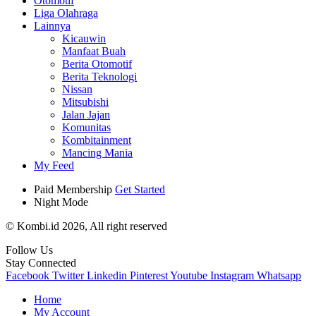
Otomotif
Liga Olahraga
Lainnya
Kicauwin
Manfaat Buah
Berita Otomotif
Berita Teknologi
Nissan
Mitsubishi
Jalan Jajan
Komunitas
Kombitainment
Mancing Mania
My Feed
Paid Membership
Get Started
Night Mode
© Kombi.id 2026, All right reserved
Follow Us
Stay Connected
Facebook
Twitter
Linkedin
Pinterest
Youtube
Instagram
Whatsapp
Home
My Account