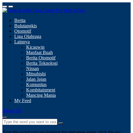
Berita
Bulutangkis
Otomotif
Liga Olahraga
Lainnya
Kicauwin
Manfaat Buah
Berita Otomotif
Berita Teknologi
Nissan
Mitsubishi
Jalan Jajan
Komunitas
Kombitainment
Mancing Mania
My Feed
Abone Ol
Type the word you are looking for and press enter, click the esc