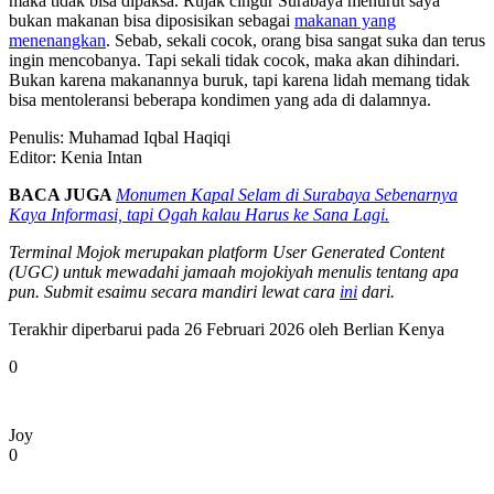
maka tidak bisa dipaksa. Rujak cingur Surabaya menurut saya
bukan makanan bisa diposisikan sebagai
makanan yang
menenangkan
. Sebab, sekali cocok, orang bisa sangat suka dan terus
ingin mencobanya. Tapi sekali tidak cocok, maka akan dihindari.
Bukan karena makanannya buruk, tapi karena lidah memang tidak
bisa mentoleransi beberapa kondimen yang ada di dalamnya.
Penulis: Muhamad Iqbal Haqiqi
Editor: Kenia Intan
BACA JUGA
Monumen Kapal Selam di Surabaya Sebenarnya
Kaya Informasi, tapi Ogah kalau Harus ke Sana Lagi.
Terminal Mojok merupakan platform User Generated Content
(UGC) untuk mewadahi jamaah mojokiyah menulis tentang apa
pun. Submit esaimu secara mandiri lewat cara
ini
dari.
Terakhir diperbarui pada 26 Februari 2026 oleh
Berlian Kenya
0
Joy
0