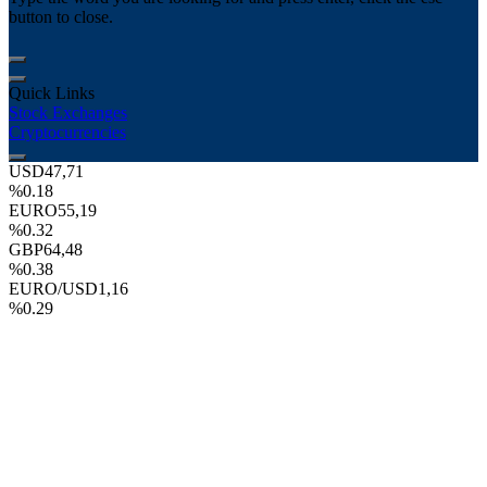
button to close.
Quick Links
Stock Exchanges
Cryptocurrencies
USD
47,71
%0.18
EURO
55,19
%0.32
GBP
64,48
%0.38
EURO/USD
1,16
%0.29