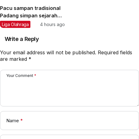
Pacu sampan tradisional
Padang simpan sejarah
dan semangat
Liga Olahraga
4 hours ago
kebersamaan
Write a Reply
Your email address will not be published.
Required fields
are marked
*
Your Comment
*
Name
*