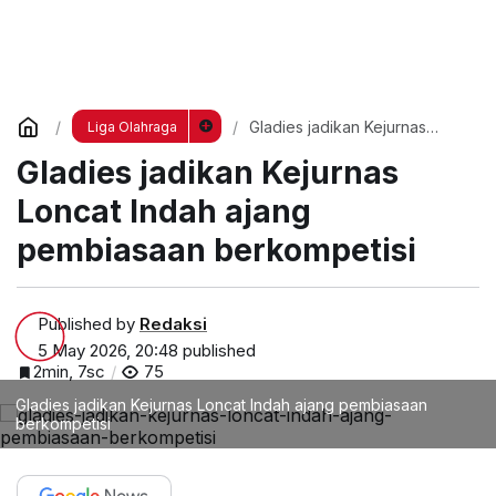
Gladies jadikan Kejurnas
Liga Olahraga
Loncat Indah ajang
Gladies jadikan Kejurnas
pembiasaan berkompetisi
Loncat Indah ajang
pembiasaan berkompetisi
Published by
Redaksi
5 May 2026, 20:48
published
2min, 7sc
75
Gladies jadikan Kejurnas Loncat Indah ajang pembiasaan
berkompetisi