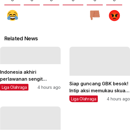
Related News
Indonesia akhiri
perlawanan sengit
Siap guncang GBK besok!
Vietnam 3-2
Liga Olahraga
4 hours ago
Intip aksi memukau skuad
AC Milan di Senayan
Liga Olahraga
4 hours ago
sebelum jamu Chelsea