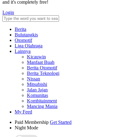
and it's completely free!
Login
Berita
Bulutangkis
Otomotif
Liga Olahraga
Lainnya
Kicauwin
Manfaat Buah
Berita Otomotif
Berita Teknologi
Nissan
Mitsubishi
Jalan Jajan
Komunitas
Kombitainment
Mancing Mania
My Feed
Paid Membership
Get Started
Night Mode