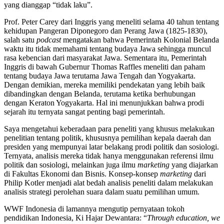
yang dianggap “tidak laku”.
Prof. Peter Carey dari Inggris yang meneliti selama 40 tahun tentang
kehidupan Pangeran Diponegoro dan Perang Jawa (1825-1830),
salah satu
podcast
mengatakan bahwa Pemerintah Kolonial Belanda
waktu itu tidak memahami tentang budaya Jawa sehingga muncul
rasa kebencian dari masyarakat Jawa. Sementara itu, Pemerintah
Inggris di bawah Gubernur Thomas Raffles meneliti dan paham
tentang budaya Jawa terutama Jawa Tengah dan Yogyakarta.
Dengan demikian, mereka memiliki pendekatan yang lebih baik
dibandingkan dengan Belanda, terutama ketika berhubungan
dengan Keraton Yogyakarta. Hal ini menunjukkan bahwa prodi
sejarah itu ternyata sangat penting bagi pemerintah.
Saya mengetahui keberadaan para peneliti yang khusus melakukan
penelitian tentang politik, khususnya pemilihan kepala daerah dan
presiden yang mempunyai latar belakang prodi politik dan sosiologi.
Ternyata, analisis mereka tidak hanya menggunakan referensi ilmu
politik dan sosiologi, melainkan juga ilmu
marketing
yang diajarkan
di Fakultas Ekonomi dan Bisnis. Konsep-konsep
marketing
dari
Philip Kotler menjadi alat bedah analisis peneliti dalam melakukan
analisis strategi perolehan suara dalam suatu pemilihan umum.
WWF Indonesia di lamannya mengutip pernyataan tokoh
pendidikan Indonesia, Ki Hajar Dewantara: “
Through education, we