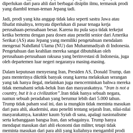
diperlukan dari para ahli dari berbagai disiplin ilmu, termasuk prodi
yang diambil teman-teman Jepang tadi.
Jadi, prodi yang kita anggap tidak laku seperti sastra Jawa atau
filsafat misalnya, ternyata diperlukan di pasar tenaga kerja
perusahaan-perusahaan besar. Karena itu pula saya tidak terkejut
ketika bertemu dengan para dosen atau peneliti senior dari Amerika
Serikat (AS) atau Jepang yang memiliki pengetahuan mendalam
mengenai Nahdlatul Ulama (NU) dan Muhammadiyah di Indonesia.
Pengetahuan dan keahlian mereka sangat dibutuhkan oleh
perusahaan-perusahaan raksasa yang berinvestasi di Indonesia, juga
oleh departemen luar negeri negaranya masing-masing.
Dalam keputusan menyerang Iran, Presiden AS, Donald Trump, dan
para menterinya dikritik banyak orang karena melakukan serangan
yang tak hanya ilegal, melainkan juga mencerminkan bahwa mereka
tidak memahami seluk-beluk Iran dan masyarakatnya. “
Iran is not a
country, but it is a civilization”.
Iran tidak hanya sebuah negara,
namun sebuah peradaban yang berumur lebih dari 5.000 tahun.
Trump tidak paham soal ini, dan ia mungkin tidak meminta masukan
dari para ahli, akademisi, atau peneliti tentang sejarah Iran, nilai-nilai
masyarakatnya, karakter kaum Syiah di sana, apalagi nasionalisme
serta kebanggaan bangsa Iran, dan sebagainya. Trump hanya
mendapat masukan dari ahli ekonomi dan militer, tetapi tidak
meminta masukan dari para ahli yang kuliahnya mengambil prodi