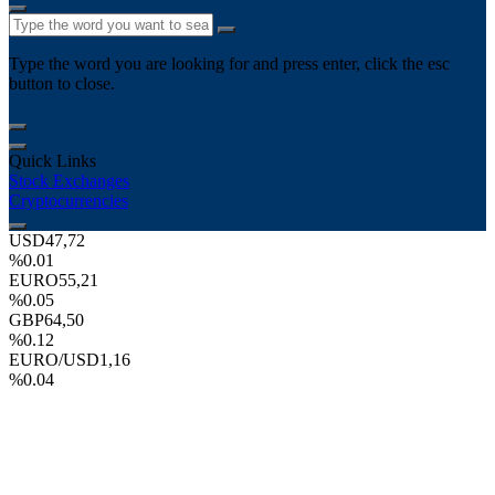
Type the word you are looking for and press enter, click the esc
button to close.
Quick Links
Stock Exchanges
Cryptocurrencies
USD
47,72
%0.01
EURO
55,21
%0.05
GBP
64,50
%0.12
EURO/USD
1,16
%0.04