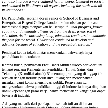
can also improve a more cultured human being. Cultured in society
and cultured in life. Protect all aspects including the earth with all
its livelihoods.
”
Dr. Palto Datta, seorang dosen senior di School of Business and
Enterprise at Regent College London, kolumnis dan pembicara
internasional juga mengatakan hal serupa: “
…that progress, justice,
equality, and humanity all emerge from the deep, fertile soil of
education. As the unceasing lamp, education continues to illuminate
the path for the world. Civilisation continued to develop and
advance because of education and the pursuit of research.
”
Pendapat kedua tokoh di atas menekankan bahwa sejatinya
pendidikan itu peradaban.
Karena itulah, pernyataan Prof. Badri Munir Sukoco baru-baru ini
tentang rencana Kementerian Pendidikan Tinggi, Sains, dan
Teknologi (Kemdiktisaintek) RI menutup prodi yang dianggap tak
relevan dengan industri perlu dikaji ulang dan mendapatkan
masukan yang komprehensif dari publik. Pernyataan itu
mengesankan bahwa pendidikan tinggi di Indonesia hanya ditujukan
untuk kepentingan pasar kerja, hanya mencetak “tukang” agar dapat
bekerja di industri.
Ada yang menarik dari pendapat di sebuah tulisan di laman
Universitas Muhammadiyah Sidoarjo: “Yang dibutuhkan bukan