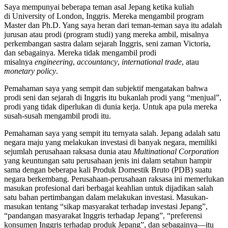
Saya mempunyai beberapa teman asal Jepang ketika kuliah
di University of London, Inggris. Mereka mengambil program
Master dan Ph.D. Yang saya heran dari teman-teman saya itu adalah
jurusan atau prodi (program studi) yang mereka ambil, misalnya
perkembangan sastra dalam sejarah Inggris, seni zaman Victoria,
dan sebagainya. Mereka tidak mengambil prodi
misalnya
engineering
,
accountancy
,
international trade
, atau
monetary policy
.
Pemahaman saya yang sempit dan subjektif mengatakan bahwa
prodi seni dan sejarah di Inggris itu bukanlah prodi yang “menjual”,
prodi yang tidak diperlukan di dunia kerja. Untuk apa pula mereka
susah-susah mengambil prodi itu.
Pemahaman saya yang sempit itu ternyata salah. Jepang adalah satu
negara maju yang melakukan investasi di banyak negara, memiliki
sejumlah perusahaan raksasa dunia atau
Multinational Corporation
yang keuntungan satu perusahaan jenis ini dalam setahun hampir
sama dengan beberapa kali Produk Domestik Bruto (PDB) suatu
negara berkembang. Perusahaan-perusahaan raksasa ini memerlukan
masukan profesional dari berbagai keahlian untuk dijadikan salah
satu bahan pertimbangan dalam melakukan investasi. Masukan-
masukan tentang “sikap masyarakat terhadap investasi Jepang”,
“pandangan masyarakat Inggris terhadap Jepang”, “preferensi
konsumen Inggris terhadap produk Jepang”, dan sebagainya—itu