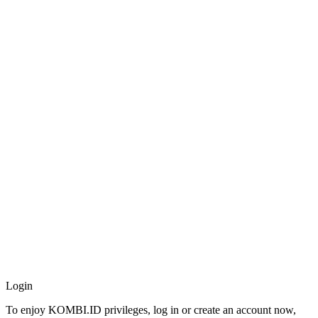
World
Africa
Americas
Asia
Australia
China
Europe
Middle East
United Kingdom
Entertainment
Movies
Television
Celebrity
© 2026 All Rights Reserved.
Login
To enjoy KOMBI.ID privileges, log in or create an account now,