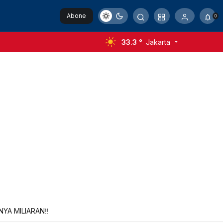
Abone
0
Ol
33.3 °
Jakarta
A MILIARAN‼️