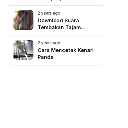
Favorit untuk Mangkal
Driver Online
2 years ago
Download Suara
Tembakan Tajam
Burung Siri Siri Gacor
Mp3
2 years ago
Cara Mencetak Kenari
Panda