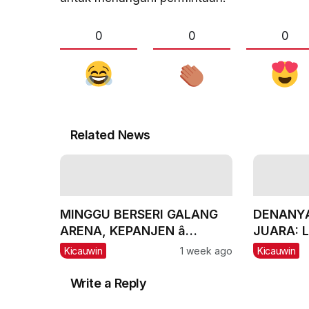
0
0
0
Related News
MINGGU BERSERI GALANG
DENANYA
ARENA, KEPANJEN â
JUARA: L
MALANG, #2: CH Lexus dan
Incar Pi
Kicauwin
1 week ago
Kicauwin
Labubu Double Winner,
Messi Naik Peringkat
Write a Reply