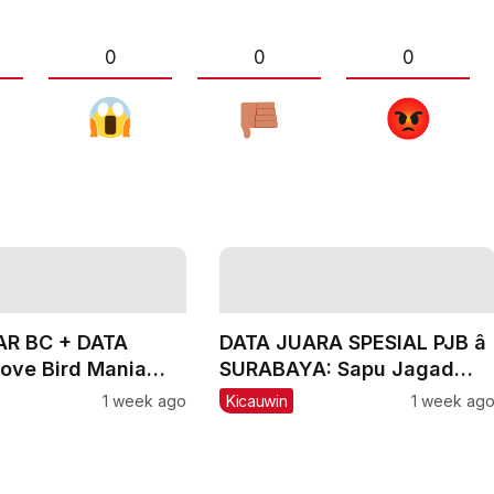
0
0
0
R BC + DATA
DATA JUARA SPESIAL PJB â
ove Bird Mania
SURABAYA: Sapu Jagad
ala Mandor
Nyaris Meraih Hatrik
1 week ago
Kicauwin
1 week ag