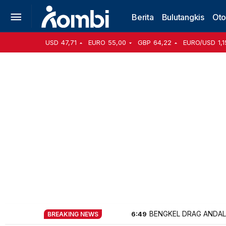
Berita
Bulutangkis
Oto
USD
47,71
EURO
55,00
GBP
64,22
EURO/USD
1,1
BENGKEL DRAG ANDAL
6:49
BREAKING NEWS