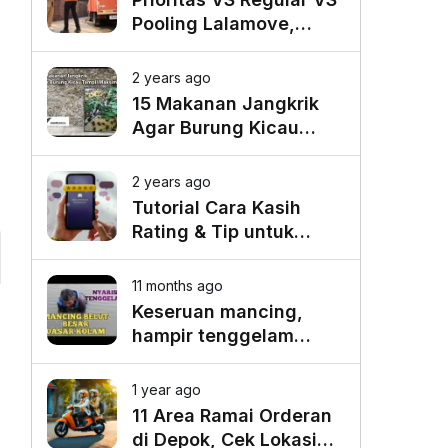
Pooling Lalamove,
Mana yang Paling
Cocok untuk Kebutuhan
2 years ago
Anda?
15 Makanan Jangkrik
Agar Burung Kicau
Tampil Maksimal
2 years ago
Tutorial Cara Kasih
Rating & Tip untuk
Driver Lalamove Ride
11 months ago
Keseruan mancing,
hampir tenggelam
gara-gara belut besar
o
1 year ago
11 Area Ramai Orderan
di Depok, Cek Lokasi