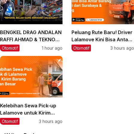
BENGKEL DRAG ANDALAN
Peluang Rute Baru! Driver
RAFFI AHMAD & TEKNO
Lalamove Kini Bisa Antar
TUNER, BIARPUN DALAM
Barang ke Bali
Otomotif
1 hour ago
Otomotif
3 hours ago
GANG OMSETNYA
MILIARAN‼️
Kelebihan Sewa Pick-up
Lalamove untuk Kirim
Barang Muatan Besar
Otomotif
3 hours ago