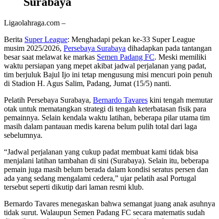
Surabaya
Ligaolahraga.com –
Berita
Super League
: Menghadapi pekan ke-33 Super League
musim 2025/2026,
Persebaya Surabaya
dihadapkan pada tantangan
besar saat melawat ke markas
Semen Padang FC
. Meski memiliki
waktu persiapan yang mepet akibat jadwal perjalanan yang padat,
tim berjuluk Bajul Ijo ini tetap mengusung misi mencuri poin penuh
di Stadion H. Agus Salim, Padang, Jumat (15/5) nanti.
Pelatih Persebaya Surabaya,
Bernardo Tavares
kini tengah memutar
otak untuk mematangkan strategi di tengah keterbatasan fisik para
pemainnya. Selain kendala waktu latihan, beberapa pilar utama tim
masih dalam pantauan medis karena belum pulih total dari laga
sebelumnya.
“Jadwal perjalanan yang cukup padat membuat kami tidak bisa
menjalani latihan tambahan di sini (Surabaya). Selain itu, beberapa
pemain juga masih belum berada dalam kondisi seratus persen dan
ada yang sedang mengalami cedera,” ujar pelatih asal Portugal
tersebut seperti dikutip dari laman resmi klub.
Bernardo Tavares menegaskan bahwa semangat juang anak asuhnya
tidak surut. Walaupun Semen Padang FC secara matematis sudah