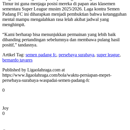
Timur ini guna menjaga posisi mereka di papan atas klasemen
sementara Super League musim 2025/2026. Laga kontra Semen
Padang FC ini diharapkan menjadi pembuktian bahwa ketangguhan
mental mampu mengalahkan rasa lelah akibat jadwal yang
menghimpit.
“Kami berharap bisa menunjukkan permainan yang lebih baik
dibanding pertandingan sebelumnya dan membawa pulang hasil
positif,” tandasnya.
Artikel Tag:
semen padang fc
,
persebaya surabaya
,
super league
,
bernardo tavares
Published by Ligaolahraga.com at
https://www.ligaolahraga.com/bola/waktu-persiapan-mepet-
persebaya-surabaya-waspadai-semen-padang-fc
0
Joy
0