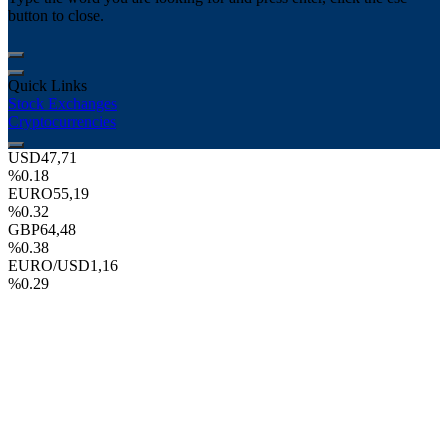
button to close.
Quick Links
Stock Exchanges
Cryptocurrencies
USD
47,71
%0.18
EURO
55,19
%0.32
GBP
64,48
%0.38
EURO/USD
1,16
%0.29