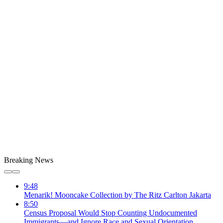
Breaking News
9:48
Menarik! Mooncake Collection by The Ritz Carlton Jakarta
8:50
Census Proposal Would Stop Counting Undocumented
Immigrants—and Ignore Race and Sexual Orientation