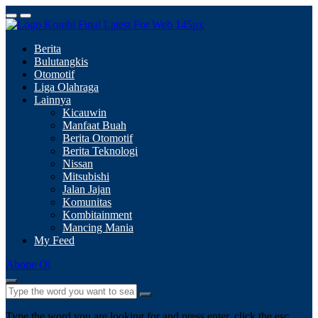
Berita
Bulutangkis
Otomotif
Liga Olahraga
Lainnya
Kicauwin
Manfaat Buah
Berita Otomotif
Berita Teknologi
Nissan
Mitsubishi
Jalan Jajan
Komunitas
Kombitainment
Mancing Mania
My Feed
Abone Ol
Type the word you are looking for and press enter, click the esc