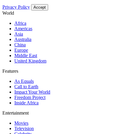
Privacy Policy
Accept
World
Africa
Americas
Asia
Australia
China
Europe
Middle East
United Kingdom
Features
As Equals
Call to Earth
Impact Your World
Freedom Project
Inside Africa
Entertainment
Movies
Television
Celebrity