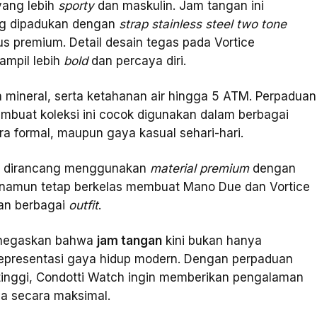
yang lebih
sporty
dan maskulin. Jam tangan ini
ng dipadukan dengan
strap stainless steel two
tone
s premium. Detail desain tegas pada Vortice
ampil lebih
bold
dan percaya diri.
aca mineral, serta ketahanan air hingga 5 ATM. Perpaduan
membuat koleksi ini cocok digunakan dalam berbagai
ara formal, maupun gaya kasual sehari-hari.
ini dirancang menggunakan
material premium
dengan
s namun tetap berkelas membuat Mano Due dan Vortice
an berbagai
outfit
.
menegaskan bahwa
jam tangan
kini bukan hanya
 representasi gaya hidup modern. Dengan perpaduan
as tinggi, Condotti Watch ingin memberikan pengalaman
a secara maksimal.