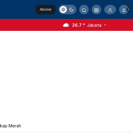
Abone
0
Ol
26.7 °
Jakarta
Kakap Merah