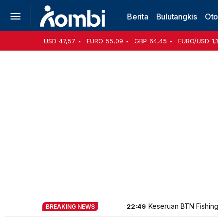
Berita
Bulutangkis
Oto
USD
47,57
EURO
55,09
GBP
64,45
EURO/USD
1,
Keseruan BTN Fishing
22:49
BREAKING NEWS