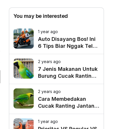
You may be interested
1 year ago
Auto Disayang Bos! Ini
6 Tips Biar Nggak Telat
Datang ke Kantor
2 years ago
3
7 Jenis Makanan Untuk
Burung Cucak Ranting
Agar Gacor
2 years ago
Cara Membedakan
Cucak Ranting Jantan
Dan Betina
1 year ago
Prioritas VS Regular VS