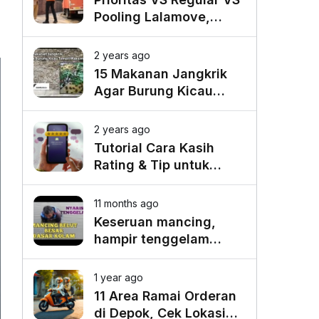
Pooling Lalamove,
Mana yang Paling
Cocok untuk Kebutuhan
2 years ago
Anda?
15 Makanan Jangkrik
Agar Burung Kicau
Tampil Maksimal
2 years ago
Tutorial Cara Kasih
Rating & Tip untuk
Driver Lalamove Ride
11 months ago
Keseruan mancing,
hampir tenggelam
gara-gara belut besar
1 year ago
11 Area Ramai Orderan
di Depok, Cek Lokasi