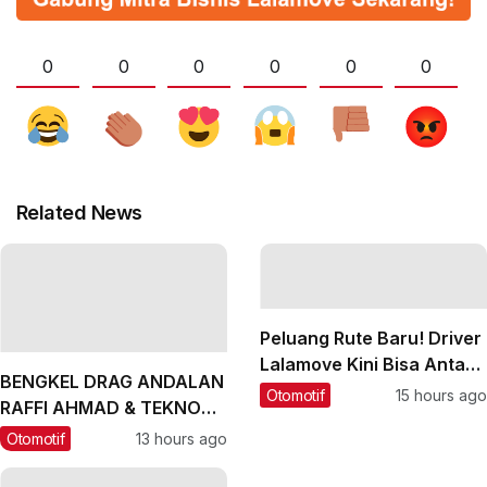
0
0
0
0
0
0
Related News
Peluang Rute Baru! Driver
Lalamove Kini Bisa Antar
BENGKEL DRAG ANDALAN
Barang ke Bali
Otomotif
15 hours ago
RAFFI AHMAD & TEKNO
TUNER, BIARPUN DALAM
Otomotif
13 hours ago
GANG OMSETNYA
MILIARAN‼️