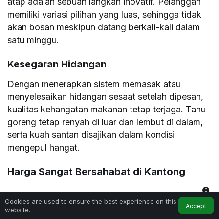
atap adalah sebuah langkah inovatif. Pelanggan
memiliki variasi pilihan yang luas, sehingga tidak
akan bosan meskipun datang berkali-kali dalam
satu minggu.
Kesegaran Hidangan
Dengan menerapkan sistem memasak atau
menyelesaikan hidangan sesaat setelah dipesan,
kualitas kehangatan makanan tetap terjaga. Tahu
goreng tetap renyah di luar dan lembut di dalam,
serta kuah santan disajikan dalam kondisi
mengepul hangat.
Harga Sangat Bersahabat di Kantong
Meskipun menyajikan menu-menu bertekstur
0
Cookies are used to ensure the best experience on this
premium dan porsi yang mengenyangkan
Home
My Account
Notifications
Accept
website.
(termasuk es teh ukuran jumbo), seluruh harga