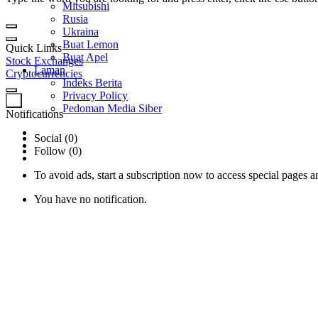
Mitsubishi
Rusia
Ukraina
Buat Lemon
Quick Links
Buat Apel
Stock Exchanges
Laman
Cryptocurrencies
Indeks Berita
Privacy Policy
0
Pedoman Media Siber
Notifications
Social (0)
Follow (0)
To avoid ads, start a subscription now to access special pages an
You have no notification.