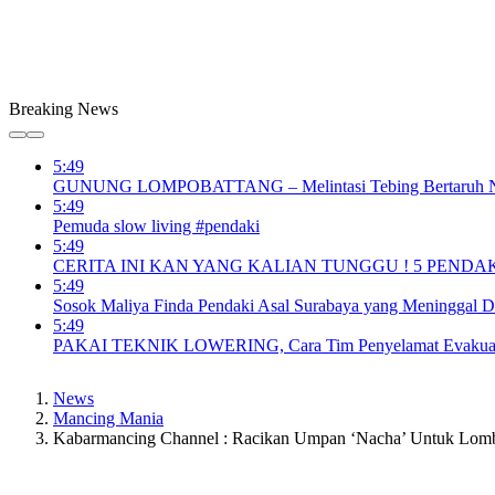
Breaking News
5:49
GUNUNG LOMPOBATTANG – Melintasi Tebing Bertaruh Nyaw
5:49
Pemuda slow living #pendaki
5:49
CERITA INI KAN YANG KALIAN TUNGGU ! 5 PENDA
5:49
Sosok Maliya Finda Pendaki Asal Surabaya yang Meninggal 
5:49
PAKAI TEKNIK LOWERING, Cara Tim Penyelamat Evakuasi 
News
Mancing Mania
Kabarmancing Channel : Racikan Umpan ‘Nacha’ Untuk Lom