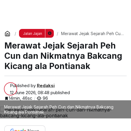
Merawat Jejak Sejarah Peh Cun
Jalan Jajan
dan Nikmatnya Bakcang Kicang
Merawat Jejak Sejarah Peh
ala Pontianak
Cun dan Nikmatnya Bakcang
Kicang ala Pontianak
Published by
Redaksi
12 June 2026, 08:48
published
14min, 46sc
96
Merawat Jejak Sejarah Peh Cun dan Nikmatnya Bakcang
Kicang ala Pontianak