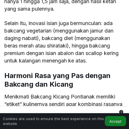
hanya 1 hingga 1,5 jam saja, dengan hasil ketan
yang sama pulennya.
Selain itu, inovasi isian juga bermunculan: ada
bakcang vegetarian (menggunakan jamur dan
daging nabati), bakcang diet (menggunakan
beras merah atau shirataki), hingga bakcang
premium dengan isian abalon dan scallop kering
untuk kalangan menengah ke atas.
Harmoni Rasa yang Pas dengan
Bakcang dan Kicang
Menikmati Bakcang Kicang Pontianak memiliki
“etiket” kulinernya sendiri agar kombinasi rasanya
mencapai titik optimal. Berhubung kedua
0
penganan ini memiliki karakteristik yang bertolak
Cookies are used to ensure the best experience on this
Home
My Account
Notifications
Accept
website.
belakang (bakcang gurih-berat, kicang tawar-