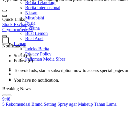
Berita Teknologi
Berita Internasional
Nissan
Mitsubishi
Quick Links
Rusia
Stock Exchanges
Ukraina
Cryptocurrencies
Buat Lemon
Buat Apel
0
Laman
Notifications
Indeks Berita
Privacy Policy
Social (0)
Pedoman Media Siber
Follow (0)
To avoid ads, start a subscription now to access special pages an
You have no notification.
Breaking News
9:48
5 Rekomendasi Brand Setting Spray agar Makeup Tahan Lama
9:48
Blood+Bone Kembali Hadir di Bali dengan Toko Terbarunya!
9:48
Hot! Destinasi Terbaru di Bekasi untuk Olahraga & Kebugaran