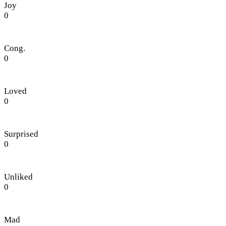
Joy
0
Cong.
0
Loved
0
Surprised
0
Unliked
0
Mad