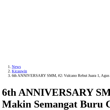
9:48
Quality Time! Ini 6 Aktivitas Date Night untuk Pasangan
9:48
Seru! Ini 5 Destinasi Mountain Getaway untuk Liburan
News
Kicauwin
6th ANNIVERSARY SMM, #2: Vulcano Rebut Juara 1, Agus 
6th ANNIVERSARY SMM, 
Makin Semangat Buru 