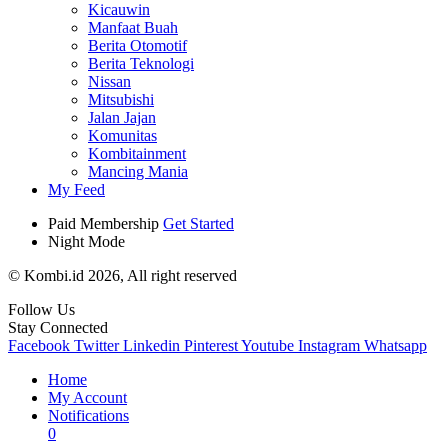
Kicauwin
Manfaat Buah
Berita Otomotif
Berita Teknologi
Nissan
Mitsubishi
Jalan Jajan
Komunitas
Kombitainment
Mancing Mania
My Feed
Paid Membership
Get Started
Night Mode
© Kombi.id 2026, All right reserved
Follow Us
Stay Connected
Facebook
Twitter
Linkedin
Pinterest
Youtube
Instagram
Whatsapp
Home
My Account
Notifications
0