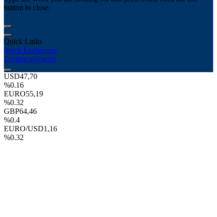
button to close.
Quick Links
Stock Exchanges
Cryptocurrencies
USD
47,70
%0.16
EURO
55,19
%0.32
GBP
64,46
%0.4
EURO/USD
1,16
%0.32