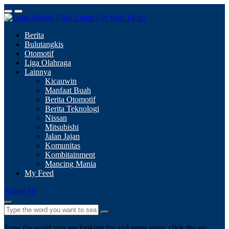
Berita
Bulutangkis
Otomotif
Liga Olahraga
Lainnya
Kicauwin
Manfaat Buah
Berita Otomotif
Berita Teknologi
Nissan
Mitsubishi
Jalan Jajan
Komunitas
Kombitainment
Mancing Mania
My Feed
Abone Ol
Type the word you are looking for and press enter, click the esc