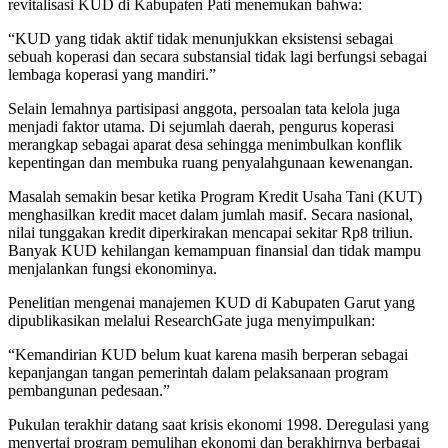
revitalisasi KUD di Kabupaten Pati menemukan bahwa:
“KUD yang tidak aktif tidak menunjukkan eksistensi sebagai
sebuah koperasi dan secara substansial tidak lagi berfungsi sebagai
lembaga koperasi yang mandiri.”
Selain lemahnya partisipasi anggota, persoalan tata kelola juga
menjadi faktor utama. Di sejumlah daerah, pengurus koperasi
merangkap sebagai aparat desa sehingga menimbulkan konflik
kepentingan dan membuka ruang penyalahgunaan kewenangan.
Masalah semakin besar ketika Program Kredit Usaha Tani (KUT)
menghasilkan kredit macet dalam jumlah masif. Secara nasional,
nilai tunggakan kredit diperkirakan mencapai sekitar Rp8 triliun.
Banyak KUD kehilangan kemampuan finansial dan tidak mampu
menjalankan fungsi ekonominya.
Penelitian mengenai manajemen KUD di Kabupaten Garut yang
dipublikasikan melalui ResearchGate juga menyimpulkan:
“Kemandirian KUD belum kuat karena masih berperan sebagai
kepanjangan tangan pemerintah dalam pelaksanaan program
pembangunan pedesaan.”
Pukulan terakhir datang saat krisis ekonomi 1998. Deregulasi yang
menyertai program pemulihan ekonomi dan berakhirnya berbagai