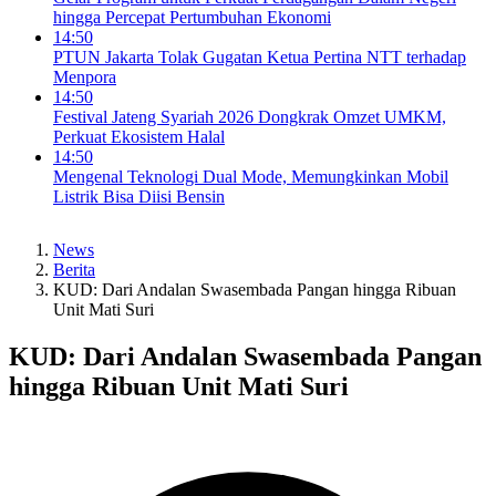
hingga Percepat Pertumbuhan Ekonomi
14:50
PTUN Jakarta Tolak Gugatan Ketua Pertina NTT terhadap
Menpora
14:50
Festival Jateng Syariah 2026 Dongkrak Omzet UMKM,
Perkuat Ekosistem Halal
14:50
Mengenal Teknologi Dual Mode, Memungkinkan Mobil
Listrik Bisa Diisi Bensin
News
Berita
KUD: Dari Andalan Swasembada Pangan hingga Ribuan
Unit Mati Suri
KUD: Dari Andalan Swasembada Pangan
hingga Ribuan Unit Mati Suri