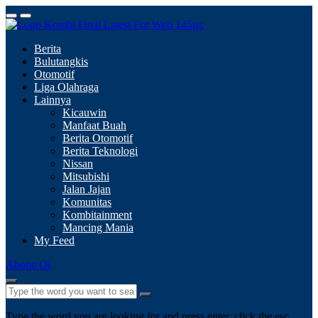
Berita
Bulutangkis
Otomotif
Liga Olahraga
Lainnya
Kicauwin
Manfaat Buah
Berita Otomotif
Berita Teknologi
Nissan
Mitsubishi
Jalan Jajan
Komunitas
Kombitainment
Mancing Mania
My Feed
Abone Ol
Type the word you are looking for and press enter, click the esc