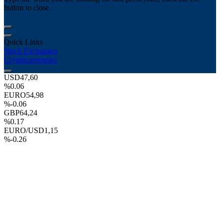
button to close.
Quick Links
Stock Exchanges
Cryptocurrencies
USD
47,60
%0.06
EURO
54,98
%-0.06
GBP
64,24
%0.17
EURO/USD
1,15
%-0.26