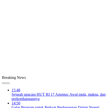
Breaking News
15:48
Sejarah upacara HUT RI 17 Agustus: Awal mula, makna, dan
perkembangannya
14:50
Gelar Program untuk Perkuat Perdagangan Dalam Negeri