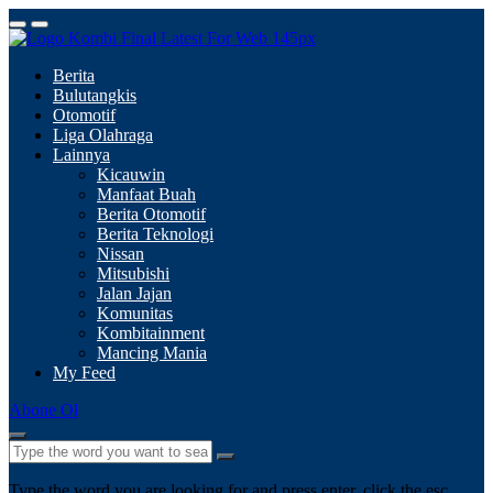
Berita
Bulutangkis
Otomotif
Liga Olahraga
Lainnya
Kicauwin
Manfaat Buah
Berita Otomotif
Berita Teknologi
Nissan
Mitsubishi
Jalan Jajan
Komunitas
Kombitainment
Mancing Mania
My Feed
Abone Ol
Type the word you are looking for and press enter, click the esc