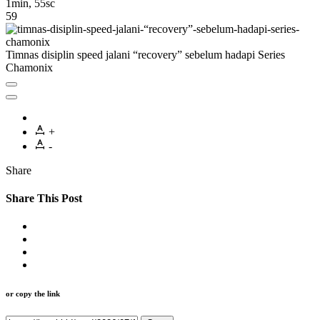
1min, 55sc
59
Timnas disiplin speed jalani “recovery” sebelum hadapi Series
Chamonix
+
-
Share
Share This Post
or copy the link