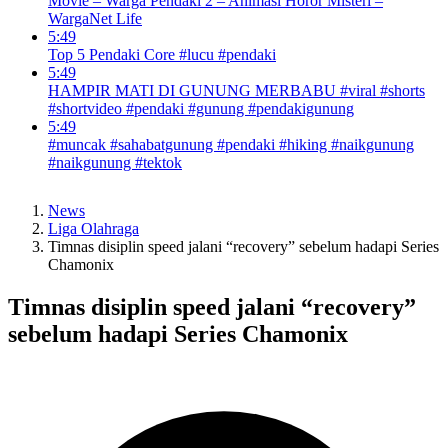
Movie – Warga Pendaki 2 – Animasi Horor Misteri –
WargaNet Life
5:49
Top 5 Pendaki Core #lucu #pendaki
5:49
HAMPIR MATI DI GUNUNG MERBABU #viral #shorts
#shortvideo #pendaki #gunung #pendakigunung
5:49
#muncak #sahabatgunung #pendaki #hiking #naikgunung
#naikgunung #tektok
News
Liga Olahraga
Timnas disiplin speed jalani “recovery” sebelum hadapi Series
Chamonix
Timnas disiplin speed jalani “recovery”
sebelum hadapi Series Chamonix