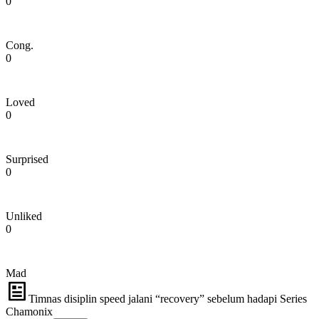
0
Cong.
0
Loved
0
Surprised
0
Unliked
0
Mad
Timnas disiplin speed jalani “recovery” sebelum hadapi Series
Chamonix