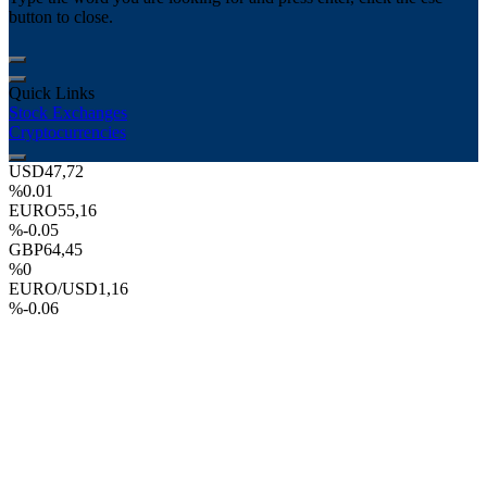
button to close.
Quick Links
Stock Exchanges
Cryptocurrencies
USD
47,72
%0.01
EURO
55,16
%-0.05
GBP
64,45
%0
EURO/USD
1,16
%-0.06