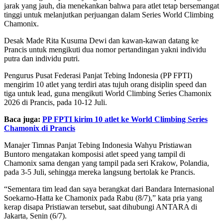
jarak yang jauh, dia menekankan bahwa para atlet tetap bersemangat
tinggi untuk melanjutkan perjuangan dalam Series World Climbing
Chamonix.
Desak Made Rita Kusuma Dewi dan kawan-kawan datang ke
Prancis untuk mengikuti dua nomor pertandingan yakni individu
putra dan individu putri.
Pengurus Pusat Federasi Panjat Tebing Indonesia (PP FPTI)
mengirim 10 atlet yang terdiri atas tujuh orang disiplin speed dan
tiga untuk lead, guna mengikuti World Climbing Series Chamonix
2026 di Prancis, pada 10-12 Juli.
Baca juga:
PP FPTI kirim 10 atlet ke World Climbing Series
Chamonix di Prancis
Manajer Timnas Panjat Tebing Indonesia Wahyu Pristiawan
Buntoro mengatakan komposisi atlet speed yang tampil di
Chamonix sama dengan yang tampil pada seri Krakow, Polandia,
pada 3-5 Juli, sehingga mereka langsung bertolak ke Prancis.
“Sementara tim lead dan saya berangkat dari Bandara Internasional
Soekarno-Hatta ke Chamonix pada Rabu (8/7),” kata pria yang
kerap disapa Pristiawan tersebut, saat dihubungi ANTARA di
Jakarta, Senin (6/7).