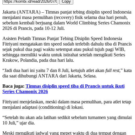
Copy
Jakarta (ANTARA) – Timnas panjat tebing disiplin speed Indonesia
menjalani masa pemulihan (recovery) fisik selama dua hari penuh,
sebelum kembali berjuang dalam World Climbing Series Chamonix
2026 di Prancis, pada 10-12 Juli.
Asisten Pelatih Timnas Panjat Tebing Disiplin Speed Indonesia
Fitriyani mengatakan tim speed sudah terlebih dahulu tiba di Prancis
sejak pukul dua pagi waktu setempat atau pukul tujuh pagi WIB,
sehingga memiliki waktu untuk istirahat setelah mengikuti Series
Krakow, Polandia, pada dua hari lalu.
“Jadi dua hari ini yaitu 7 dan 8 Juli, ketujuh atlet akan
full rest
,” kata
dia saat dihubungi ANTARA dari Jakarta, Selasa.
Baca juga:
Timnas disiplin speed tiba di Prancis untuk ikuti
Series Chamonix 2026
Fitriyani menjelaskan, meski dalam masa pemulihan, para atlet tetap
menjalani adaptasi (conditioning) di lokasi.
“Setelah itu akan ada latihan sedikit sebelum turnamen yang dimulai
10 Juli,” ujar dia.
Meski mengikuti jadwal yang mepet waktu di dua tempat dengan