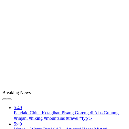
Breaking News
5:49
Pendaki China Ketagihan Pisang Goreng di Atas Gunung
#rinjani #hiking #mountains #travel #fypシ
5:49