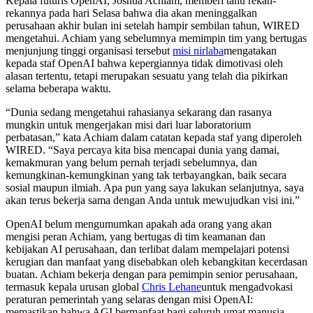
Kepala futuris OpenAI,
Joshua Achiam, memberi tahu rekan-
rekannya pada hari Selasa bahwa dia akan meninggalkan
perusahaan akhir bulan ini setelah hampir sembilan tahun, WIRED
mengetahui. Achiam yang sebelumnya memimpin tim yang bertugas
menjunjung tinggi organisasi tersebut
misi nirlaba
mengatakan
kepada staf OpenAI bahwa kepergiannya tidak dimotivasi oleh
alasan tertentu, tetapi merupakan sesuatu yang telah dia pikirkan
selama beberapa waktu.
“Dunia sedang mengetahui rahasianya sekarang dan rasanya
mungkin untuk mengerjakan misi dari luar laboratorium
perbatasan,” kata Achiam dalam catatan kepada staf yang diperoleh
WIRED. “Saya percaya kita bisa mencapai dunia yang damai,
kemakmuran yang belum pernah terjadi sebelumnya, dan
kemungkinan-kemungkinan yang tak terbayangkan, baik secara
sosial maupun ilmiah. Apa pun yang saya lakukan selanjutnya, saya
akan terus bekerja sama dengan Anda untuk mewujudkan visi ini.”
OpenAI belum mengumumkan apakah ada orang yang akan
mengisi peran Achiam, yang bertugas di tim keamanan dan
kebijakan AI perusahaan, dan terlibat dalam mempelajari potensi
kerugian dan manfaat yang disebabkan oleh kebangkitan kecerdasan
buatan. Achiam bekerja dengan para pemimpin senior perusahaan,
termasuk kepala urusan global
Chris Lehane
untuk mengadvokasi
peraturan pemerintah yang selaras dengan misi OpenAI:
memastikan bahwa AGI bermanfaat bagi seluruh umat manusia.