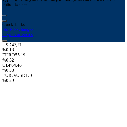
button to close.
Quick Links
Stock Exchanges
Cryptocurrencies
USD
47,71
%0.18
EURO
55,19
%0.32
GBP
64,48
%0.38
EURO/USD
1,16
%0.29