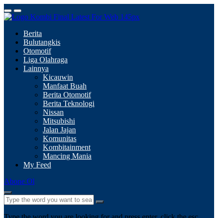
Berita
Bulutangkis
Otomotif
Liga Olahraga
Lainnya
Kicauwin
Manfaat Buah
Berita Otomotif
Berita Teknologi
Nissan
Mitsubishi
Jalan Jajan
Komunitas
Kombitainment
Mancing Mania
My Feed
Abone Ol
Type the word you are looking for and press enter, click the esc