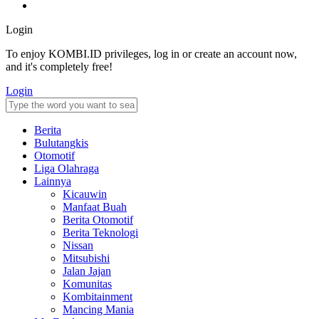
Login
To enjoy KOMBI.ID privileges, log in or create an account now,
and it's completely free!
Login
Berita
Bulutangkis
Otomotif
Liga Olahraga
Lainnya
Kicauwin
Manfaat Buah
Berita Otomotif
Berita Teknologi
Nissan
Mitsubishi
Jalan Jajan
Komunitas
Kombitainment
Mancing Mania