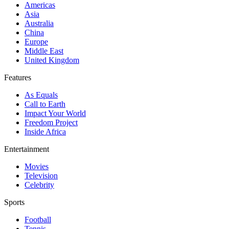
Americas
Asia
Australia
China
Europe
Middle East
United Kingdom
Features
As Equals
Call to Earth
Impact Your World
Freedom Project
Inside Africa
Entertainment
Movies
Television
Celebrity
Sports
Football
Tennis