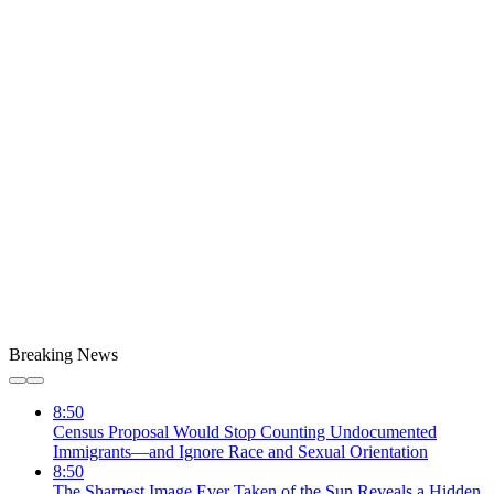
Breaking News
8:50
Census Proposal Would Stop Counting Undocumented
Immigrants—and Ignore Race and Sexual Orientation
8:50
The Sharpest Image Ever Taken of the Sun Reveals a Hidden