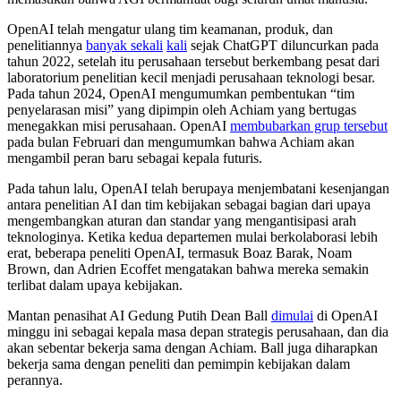
OpenAI telah mengatur ulang tim keamanan, produk, dan
penelitiannya
banyak sekali
kali
sejak ChatGPT diluncurkan pada
tahun 2022, setelah itu perusahaan tersebut berkembang pesat dari
laboratorium penelitian kecil menjadi perusahaan teknologi besar.
Pada tahun 2024, OpenAI mengumumkan pembentukan “tim
penyelarasan misi” yang dipimpin oleh Achiam yang bertugas
menegakkan misi perusahaan. OpenAI
membubarkan grup tersebut
pada bulan Februari dan mengumumkan bahwa Achiam akan
mengambil peran baru sebagai kepala futuris.
Pada tahun lalu, OpenAI telah berupaya menjembatani kesenjangan
antara penelitian AI dan tim kebijakan sebagai bagian dari upaya
mengembangkan aturan dan standar yang mengantisipasi arah
teknologinya. Ketika kedua departemen mulai berkolaborasi lebih
erat, beberapa peneliti OpenAI, termasuk Boaz Barak, Noam
Brown, dan Adrien Ecoffet mengatakan bahwa mereka semakin
terlibat dalam upaya kebijakan.
Mantan penasihat AI Gedung Putih Dean Ball
dimulai
di OpenAI
minggu ini sebagai kepala masa depan strategis perusahaan, dan dia
akan sebentar bekerja sama dengan Achiam. Ball juga diharapkan
bekerja sama dengan peneliti dan pemimpin kebijakan dalam
perannya.