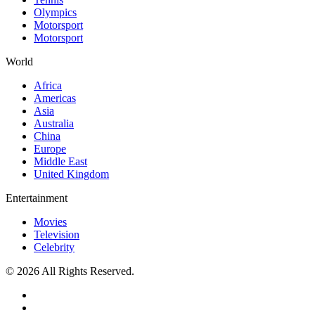
Olympics
Motorsport
Motorsport
World
Africa
Americas
Asia
Australia
China
Europe
Middle East
United Kingdom
Entertainment
Movies
Television
Celebrity
© 2026 All Rights Reserved.