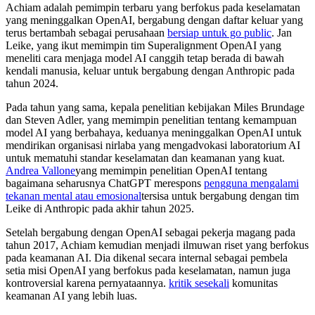
Achiam adalah pemimpin terbaru yang berfokus pada keselamatan
yang meninggalkan OpenAI, bergabung dengan daftar keluar yang
terus bertambah sebagai perusahaan
bersiap untuk go public
. Jan
Leike, yang ikut memimpin tim Superalignment OpenAI yang
meneliti cara menjaga model AI canggih tetap berada di bawah
kendali manusia, keluar untuk bergabung dengan Anthropic pada
tahun 2024.
Pada tahun yang sama, kepala penelitian kebijakan Miles Brundage
dan Steven Adler, yang memimpin penelitian tentang kemampuan
model AI yang berbahaya, keduanya meninggalkan OpenAI untuk
mendirikan organisasi nirlaba yang mengadvokasi laboratorium AI
untuk mematuhi standar keselamatan dan keamanan yang kuat.
Andrea Vallone
yang memimpin penelitian OpenAI tentang
bagaimana seharusnya ChatGPT merespons
pengguna mengalami
tekanan mental atau emosional
tersisa untuk bergabung dengan tim
Leike di Anthropic pada akhir tahun 2025.
Setelah bergabung dengan OpenAI sebagai pekerja magang pada
tahun 2017, Achiam kemudian menjadi ilmuwan riset yang berfokus
pada keamanan AI. Dia dikenal secara internal sebagai pembela
setia misi OpenAI yang berfokus pada keselamatan, namun juga
kontroversial karena pernyataannya.
kritik sesekali
komunitas
keamanan AI yang lebih luas.