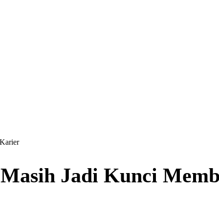
li
Karier
 Bangun Infrastruktur
Masih Jadi Kunci Membu
Hadir