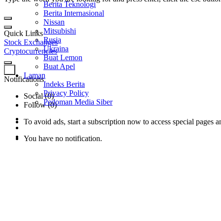
Berita Teknologi
Berita Internasional
Nissan
Mitsubishi
Quick Links
Rusia
Stock Exchanges
Ukraina
Cryptocurrencies
Buat Lemon
Buat Apel
0
Laman
Notifications
Indeks Berita
Privacy Policy
Social (0)
Pedoman Media Siber
Follow (0)
To avoid ads, start a subscription now to access special pages an
You have no notification.