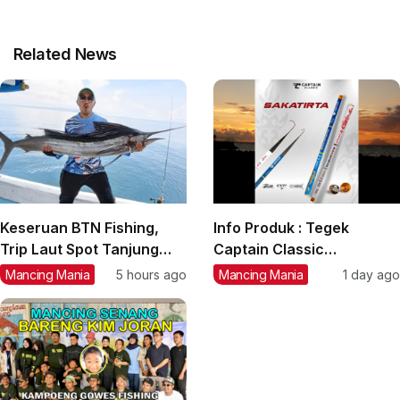
Related News
Keseruan BTN Fishing,
Info Produk : Tegek
Trip Laut Spot Tanjung
Captain Classic
Lesung, Strike Marlin,
‘Sakatirta’ Size 1,80 m s/d
Mancing Mania
5 hours ago
Mancing Mania
1 day ago
Tuna, GT, Kerapu, Kakap
4,50 m
Merah