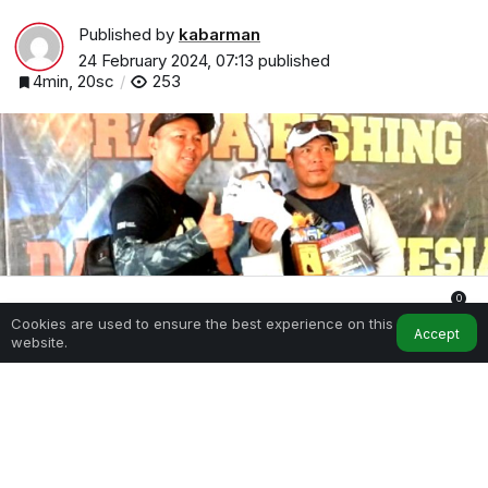
Published by
kabarman
24 February 2024, 07:13
published
4min, 20sc
253
0
Cookies are used to ensure the best experience on this
Home
My Account
Notifications
Accept
website.
Mancing Bareng ‘Raja Fishing feat Daiwa Indonesia’ Sukses
Digelar di New Telaga Kukusan