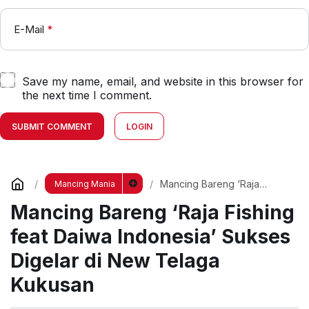
E-Mail
*
Save my name, email, and website in this browser for
the next time I comment.
SUBMIT COMMENT
LOGIN
Mancing Bareng ‘Raja
Mancing Mania
Fishing feat Daiwa
Mancing Bareng ‘Raja Fishing
Indonesia’ Sukses Digelar di
New Telaga Kukusan
feat Daiwa Indonesia’ Sukses
Digelar di New Telaga
Kukusan