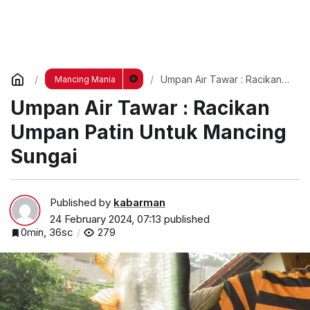
Umpan Air Tawar : Racikan
Mancing Mania
Umpan Patin Untuk Mancing
Umpan Air Tawar : Racikan
Sungai
Umpan Patin Untuk Mancing
Sungai
Published by
kabarman
24 February 2024, 07:13
published
0min, 36sc
279