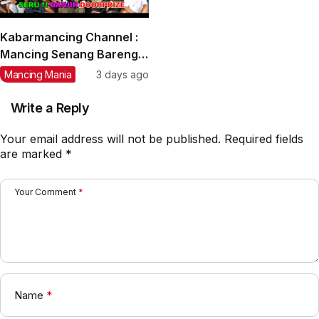
Kabarmancing Channel :
Mancing Senang Bareng
Kim Joran, Joran Beraksi
Mancing Mania
3 days ago
Doorprize Melimpah
Write a Reply
Your email address will not be published.
Required fields
are marked
*
Your Comment
*
Name
*