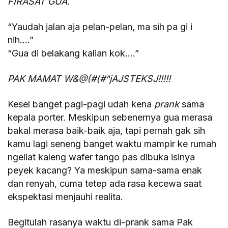
FIRASAT GUA.
“Yaudah jalan aja pelan-pelan, ma sih pa gi i
nih….”
“Gua di belakang kalian kok….”
PAK MAMAT W&@(#(#^jAJSTEKSJ!!!!!
Kesel banget pagi-pagi udah kena
prank
sama
kepala porter. Meskipun sebenernya gua merasa
bakal merasa baik-baik aja, tapi pernah gak sih
kamu lagi seneng banget waktu mampir ke rumah
ngeliat kaleng wafer tango pas dibuka isinya
peyek kacang? Ya meskipun sama-sama enak
dan renyah, cuma tetep ada rasa kecewa saat
ekspektasi menjauhi realita.
Begitulah rasanya waktu di-prank sama Pak