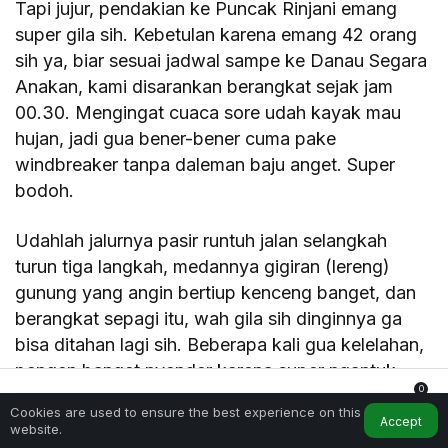
Tapi jujur, pendakian ke Puncak Rinjani emang
super gila sih. Kebetulan karena emang 42 orang
sih ya, biar sesuai jadwal sampe ke Danau Segara
Anakan, kami disarankan berangkat sejak jam
00.30. Mengingat cuaca sore udah kayak mau
hujan, jadi gua bener-bener cuma pake
windbreaker tanpa daleman baju anget. Super
bodoh.
Udahlah jalurnya pasir runtuh jalan selangkah
turun tiga langkah, medannya gigiran (lereng)
gunung yang angin bertiup kenceng banget, dan
berangkat sepagi itu, wah gila sih dinginnya ga
bisa ditahan lagi sih. Beberapa kali gua kelelahan,
pengen banget nyender karena super ngantuk
0
juga, tapi diharuskan terus gerak biar suhu badan
Cookies are used to ensure the best experience on this
Home
My Account
Notifications
tetap panas. Kalau gak bisa amsyong.
Accept
website.