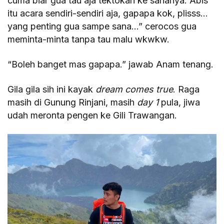
cuma biar gua tau aja tektokan ke sananya. Abis
itu acara sendiri-sendiri aja, gapapa kok, plisss…
yang penting gua sampe sana…” cerocos gua
meminta-minta tanpa tau malu wkwkw.
“Boleh banget mas gapapa.” jawab Anam tenang.
Gila gila sih ini kayak
dream comes true
. Raga
masih di Gunung Rinjani, masih
day 1
pula, jiwa
udah meronta pengen ke Gili Trawangan.