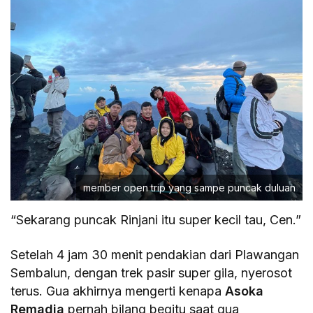
member open trip yang sampe puncak duluan
“Sekarang puncak Rinjani itu super kecil tau, Cen.”
Setelah 4 jam 30 menit pendakian dari Plawangan
Sembalun, dengan trek pasir super gila, nyerosot
terus. Gua akhirnya mengerti kenapa
Asoka
Remadja
pernah bilang begitu saat gua